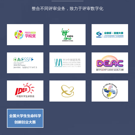
奖、二等奖、三等奖、单项奖、优秀奖若干名，颁发奖金、奖
杯、证书。2、获奖作品优先推荐生产，获奖项目优先提供产品研
整合不同评审业务，致力于评审数字化
发转化销售的机会。 作品提交方式作品提交两种方式任选其
一： 1、网站提交：http://kz.bigcdesign.cn根据网站提交要求，设计
作品须原创作品，报送作品为JPG格式，RGB模式，A3幅面竖
版，300dpi，不大于15M；图片命名为“院校（单位）+报送者姓
名+作品名”，系列作品限3张。《创意作品说明书》（附件1）
《应征者承诺书》（附件3）在网站上直接提交，无需发送到邮
箱。 2、邮箱提交：BJWCDS@vip.163.com设计作品须原创作品，
报送作品为JPG格式，RGB模式，A3幅面竖版，300dpi，不大于
15M；图片命名为“院校（单位）+报送者姓名+作品名”，系列作
品限3张。同时填写《创意作品说明书》（附件1）《应征者承诺
书》（附件3）《作品信息汇总表》（附件4），并与参赛作品共
同汇总于一个文件夹内，文件夹命名为 “设计作品+报送者姓
名”发送邮件至赛区组委会邮箱。 文创项目填写《创意产品说明
书》（附件2）《应征者承诺书》（附件3）《作品信息汇总表》
（附件4），以“文创项目+报送者姓名”命名发送邮件至赛区组委
会邮箱。 版权说明1、获奖作品的知识产权归作者本人所有，大
赛组委会有权对参赛作品进行文化艺术传播、推广和知识产权交
易转让。投稿者需保留高精度的符合设计规范的电子稿原件，大
赛主办方和协办方享有优先受让权。如需知识产权转让将与作者
另签订转让合同书。2、参赛者参赛作品应为原创作品，严禁抄袭
或仿冒他人的产品或设计作品。一旦发现参赛者存在侵犯他人知