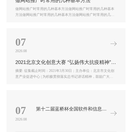
做网站推广时常用的几种基本方法
做网站推广时常用的几种基本方法做网站推广时常用的几种基本
方法做网站推广时常用的几种基本方法做网站推广时常用的几种
基本方法做网站推广时常用的几种基本方法做网站推广时常用的
几种基本方法做网站推广时常用的几种基本方法
07
2026.08
2021北京文化创意大赛 “弘扬伟大抗疫精神”口罩创意设计赛
摘要: 征集截止时间：2021年3月30日；主办单位：北京市文化创
意产业促进中心 | 为积极贯彻落实总书记讲话精神，鼓励广大首
都高校师生以艺术作品弘扬伟大抗疫精神。2021北京文化创意大
赛 “弘扬伟大抗疫精神”口罩创意设计赛征集截止时间：2021年3月
30日 习近平总书记在全国抗击新冠肺炎疫情表彰大会上的讲话指
出“要在全社会大力弘扬伟大抗疫精神，使之转化为全面建设社会
主义现代化国家、实现中华民族伟大复兴的强大力量”，同时强
07
第十二届蓝桥杯全国软件和信息技术专业人才大赛
调“全面提高依法防控依法治理能力，健全国家公共卫生应急管理
体系”。 为积极贯彻落实总书记讲话精神，鼓励广大首都高校师
2026.08
生以艺术作品弘扬伟大抗疫精神，由中共北京市委宣传部等部门
指导，北京市文化创意产业促进中心主办的2021北京文化创意大