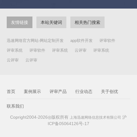
识产权或与他人就参赛作品存在知识产权争议问题，大赛组委会
有权取消参赛者资格；因参赛作品的知识产权侵权导致的法律责
任全部由参赛者自行承担，并赔偿因此给大赛组委会造成的所有
友情链接
本站关键词
相关热门搜索
损失。3、组委会将在大赛指定平台对入围参赛作品进行公示；公
示期间，社会各界如对参赛作品的参赛资格、知识产权有异议，
可通过电子邮件将相关证据发到组委会邮箱，经组委会核实无误
迅速网络官方网站-网站定制开发
app软件开发
评审软件
后取消其参赛资格。参赛作品如与已发表的作品相同或近似、曾
经在其他设计大赛上获奖的不予评选；参赛作品如在获奖后发现
评审系统
评审软件
评审系统
云评审
评审系统
并核实存在知识产权纠纷的，组委会将取消其获奖资格，收回奖
云评审
云评审
杯奖金，同时不再递补相关奖项。4、所有获奖作品和参评作品，
主办和承办单位有权出版作品集。大赛主办和承办单位对参赛作
品进行知识产权的保护和协助申请注册专利。参赛者不得以任何
形式对知识产权的部分或全部进行抢注或注册登记，违反者，版
权方将追究其法律责任。5、大赛组委会有对于所有参赛作品，在
参赛者知情的情况下，有权在宣传和推广中使用其相关材料，包
首页
案例展示
评审产品
行业动态
关于创优
括作者信息、设计效果图等。大赛组委会有对于获奖作品展示、
出版及其他形式的非商业用途推广、宣传、展览、复制等权利。
联系我们
6、本活动最终解释权归主办单位所有，凡投稿者均视为认可本公
告内容。7、未尽事宜参照《中华人民共和国知识产权法》。 联
Copright2004-2026◎版权所有
沪
上海迅速网络信息技术有限公司
系 人：李老师联系电话：010-60261131邮箱：
ICP备05064126号-17
BJWCDS@vip.163.com