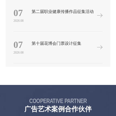
赛特设立“弘扬伟大抗疫精神”口罩创意设计赛区。 该赛区由北京
印刷学院、北京时尚控股有限责任公司承办，北京铜牛集团有限
07
第二届职业健康传播作品征集活动
公司协办，将搭建弘扬伟大抗疫精神的文化创意平台，为时代画
像、为时代立传、为时代明德，展现大学生的时代担当，聚合创
2026.08
意创新创业项目和人才，推动创意设计成果转化落地，汇聚北京
全国文化中心建设的青春力量，为首都的公共卫生事业的发展做
出积极贡献。 赛事征集内容本次大赛征集与非医用口罩相关的设
计作品（设计的内容范围可包括但不限于：口罩本体设计，如口
07
第十届花博会门票设计征集
罩色彩、口罩图案、口罩挂绳等；口罩周边设计，如口罩包装设
计、口罩循环材质设计、口罩材料设计等）以及新冠疫情防疫物
2026.08
资与主题相关的以下三类作品或项目：（1）开放主题设计作品。
征集主题相关领域优秀创意创新作品，作品在创意方面具有一定
领先力，对所针对使用对象没有硬性要求。（2）定向共创主题设
计作品。为首都教育系统学生定向征集作品，结合大中小及学龄
前各学段不同学生特点，征集优秀适用创意作品。（3）文创项
目。主题相关领域优秀文化创意项目，项目团队在创意、技术、
运营方面具有一定领先力。 参赛主体创意设计作品主要面向首都
高校大学生（本科生、硕士生、博士生）开展作品征集，同时欢
迎社会各界人士积极参与；文创项目主要面向主题相关文创项目
COOPERATIVE PARTNER
的运营企业或初创团队开展项目征集。 赛程安排征集截止时间：
2021年3月30日 评审时间安排：1、初审：2021年4月2、初赛：
广告艺术案例合作伙伴
2021年5月3、决赛：2021年6月 奖项设置1、大赛最终评出一等