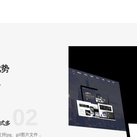
优势
。
02
式多
持jpg、gif图片文件，