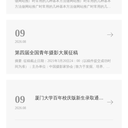
做网站推广时常用的几种基本方法做网站推广时常用的几种基本
方法做网站推广时常用的几种基本方法做网站推广时常用的几种
基本方法做网站推广时常用的几种基本方法做网站推广时常用的
几种基本方法做网站推广时常用的几种基本方法
09
2026.08
第四届全国青年摄影大展征稿
摘要: 征稿截止日期：2021年3月20日24：00（以稿件提交成功时
间为准）；主办单位：中国摄影家协会 | 致力于发掘、培养、推
介我国才华横溢、独立创新的优秀青年摄影人，推动青年摄影人
的艺术创新，为中国摄影事业的发展提供 ... 第四届全国青年摄影
大展征稿征稿截止日期：2021年3月20日24：00（以稿件提交成功
时间为准）第四届全国青年摄影大展，是全面贯彻落实习近平总
书记关于文艺工作重要论述的重大举措，致力于发掘、培养、推
09
厦门大学百年校庆版新生录取通知书设计大赛
介我国才华横溢、独立创新的优秀青年摄影人，推动青年摄影人
的艺术创新，为中国摄影事业的发展提供富有活力、能力的人才
2026.08
保障。全国青年摄影大展由中国摄影家协会主办，是中国摄影家
协会开展青年摄影工作的重要平台，以青春、多元、创新为理
念，已经成功举办三届。第四届全国青年摄影大展（以下简称“大