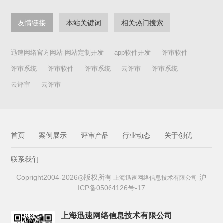
投稿者在通知规定的时间内提交，逾期不提交者视为自动放弃一
切资格。2.本次展览不收任何费用，不退稿。3.根据中国摄影家协
友情链接
本站关键词
相关热门搜索
会和中国新闻摄影学会制定的《新闻纪实类数字照片技术规范》
的要求，对于违反规范内要求参赛的新闻纪实类数字照片，一经
举报，确认违反该规范，取消参赛资格。4.投稿者应保证其为所
迅速网络官方网站-网站定制开发
app软件开发
评审软件
投送作品的作者，并对该作品拥有独立、完整、明确、无争议的
著作权；投稿者还应保证其所投送的作品不侵犯第三人的包括著
评审系统
评审软件
评审系统
云评审
评审系统
作权、肖像权、名誉权、隐私权等在内的合法权益。凡前述保证
云评审
云评审
落空导致相关纠纷的，一切法律责任均应由投稿者本人承担；主
办单位因此受到损害的，有权追究投稿者的法律责任。5.对于足
以妨害公序良俗的作品及行为（包括但不限于可能严重误导公众
认知、具有欺诈性质等一切违反法律、道德、公共秩序或善良风
俗等情形），一经发现将取消入选资格。组委会将根据违规情
节，给予取消参评及入选资格、两年以上直至终身禁止参加中国
首页
案例展示
评审产品
行业动态
关于创优
摄协主办的展览影赛的处罚。6.主办单位、承办单位有权以复
制、发行、展览、放映、信息网络传播、出版等方式使用入选作
联系我们
品，并可不再支付报酬。7.本届大展所有拟入选作品和投稿者相
关信息将在中国摄影家协会网、北京摄影函授学院网等上进行公
Copright2004-2026◎版权所有
沪
上海迅速网络信息技术有限公司
示，公示期七天。公示期满后将在上述网站等媒体上公布结果。
ICP备05064126号-17
8.凡投稿者，即视为已同意本征稿启事之所有规定。对于不符合
本征稿启事规定的作品，不予评选；已经评选的，将予取消。9.
本届大展及本征稿启事的最终解释权属于主办方。六、联系方
上海迅速网络信息技术有限公司