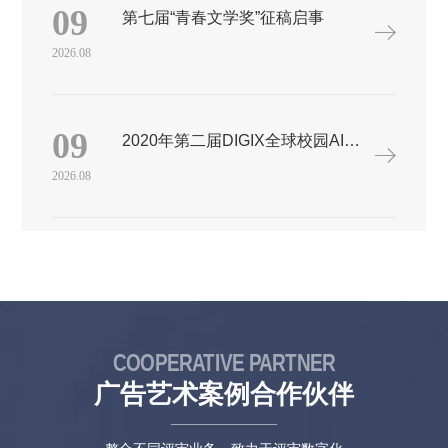
展”）将于2021年6月举办，向中国共产党建党100周年献礼、致
09
第七届“青春文学奖”征稿启事
敬。本次征稿，即日起至2021年3月20日24：00（以稿件提交成功
时间为准）主办单位：中国摄影家协会承办单位：北京摄影函授
2026.08
学院 中国摄影家协会摄影教育委员会投稿网站：中国摄影家协会
网北京摄影函授学院网www.cpaedu.cn一、投稿规则：1.大展面向
所有具有中国国籍、年龄在18-40周岁（根据中华全国青年联合会
给出的“青年”定义），即1980年1月1日～2002年12月31日之间出
09
2020年第二届DIGIX全球校园AI算法精英大赛
生的摄影师、摄影爱好者征稿。2.大展分为主单元（不限主题）
和特设单元（主题：影像正青春——庆祝中国共产党建党100周
2026.08
年），摄影作品、短视频作品均可投稿。3.所有作品黑白、彩色
不限，器材不限，创作时间不限。4.摄影作品，单幅、组照不限
（组照限4-30幅）。5.短视频作品，时长限8分钟以内（含8分钟，
超过8分钟的不予评审），采用MPEG4格式，分辨率不低于
720×576。6.对于每位投稿者，摄影作品限投累计不超过10件，短
视频作品限投累计不超过10件。主单元投稿与特设单元投稿不得
有任何重复。注：每个单幅摄影作品/每个组照摄影作品/每个短视
频作品均视为1件作品。7.每件作品都需要附一个作品阐述（拍摄
时间、地点、事件或背景等），限300字以内。8.投稿方式：
COOPERATIVE PARTNER
（1）摄影作品投稿，请登录投稿网站，按照要求投稿，并在线填
写作品表。作品上传格式为jpg，文件大小限500KB以内。（2）
广告艺术案例合作伙伴
短视频作品投稿，请将短视频作品发送至邮箱
youthphoto2020@163.com，并附上报名表。二、入选设置：1.主单
元（不限主题）摄影作品、短视频作品均可。导师推荐摄影新