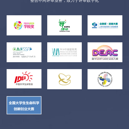
整合不同评审业务，致力于评审数字化
人，16名；潜力摄影新人，56名。2.特设单元（主题：影像正青
春——庆祝中国共产党建党100周年）摄影作品、短视频作品均
可。导师推荐摄影新人，12名；潜力摄影新人，36名。3.组织工
作优秀单位：10个，每个单位获颁荣誉证书。4.优秀指导老师10
名，每名老师获颁荣誉证书。三、评选方式：1.主单元：特邀8位
导师评委，共同评选出72名入选者。2.特设单元：特邀6位导师评
委，共同评选出48位入选者。3.组织工作优秀单位：根据组稿机
构的推荐人数、投稿数量和入选成绩等，综合排名由高到低，主
办方评出前10名。4.优秀指导老师：根据所推荐稿件入选成绩，
主办方评出前10名。四、入选荣誉：1.导师推荐摄影新人将受邀
参加大展开幕式、青年摄影论坛以及由组委会邀请知名摄影专
家、学者举办的摄影工作坊。2.导师推荐摄影新人将在开幕式后
12个月内由评委指导完成一组作品，主办方将在媒体择优刊登。
3.组织工作优秀单位（可派1名代表）、优秀指导老师受邀参加大
展开幕式、青年摄影论坛。4.入选作品将在全国各地及院校巡
展，还将在中国摄影家协会网、北京摄影函授学院网长期展出，
并在《中国摄影》《大众摄影》《中国摄影报》等中国摄影界权
威报刊上选登。5.入选作品将结集出版作品集。作品集赠送每位
入选者。6.本届28名导师推荐摄影新人的优秀作品，将在下一届
即第五届全国青年摄影大展中有一个独立展示单元。7.入选作
者、优秀指导老师，均可凭入选证书累积中国摄影家协会入会申
请积分。五、注意事项：1.组委会将统一调取原始数据文件，请