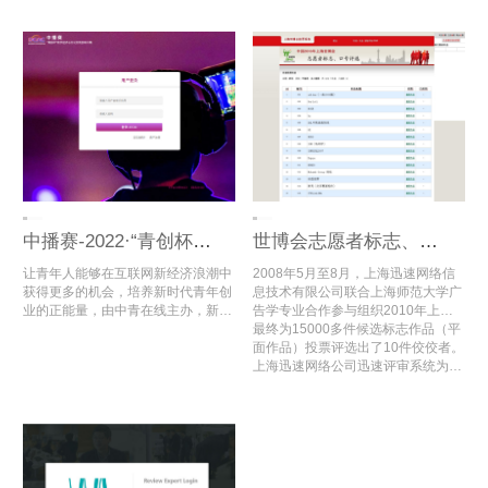
办，中国高等院校影视学会微电影专
作人才，促进中国——东盟的影视艺
业委员会协办的面向中国和东盟国家
术教育发展，搭建中国——东盟大学
大学生的国际短片节。
生影视文化艺术交流与合作的国际平
台。
中播赛-2022·“青创杯”数字经济与文化交流创新大赛
世博会志愿者标志、口号征集活动专家评审
让青年人能够在互联网新经济浪潮中
2008年5月至8月，上海迅速网络信
获得更多的机会，培养新时代青年创
息技术有限公司联合上海师范大学广
业的正能量，由中青在线主办，新华
告学专业合作参与组织2010年上海
数科信息科技集团联合主办，中国百
世博会志愿者标志、口号评选活动，
最终为15000多件候选标志作品（平
货商业协会支持的“青创杯”数字经济
开发了“2010年上海世博会志愿者标
面作品）投票评选出了10件佼佼者。
与文化创新大赛即将开始。该活动旨
志、口号评选”电脑评审系统，为世
上海迅速网络公司迅速评审系统为世
在发掘和培育高水平、高层次、高素
博会志愿者标志的评审顺利开展提供
博会志愿者标志、口号征集活动减轻
质的青年创业人才团队，营造自媒体
了数字化评审支持。
了大量的评审工作时间，最终选出了
创新创业氛围，推动电商产业转型升
2010年世博会的标志及口号。
级、提质增值，培育经济新增长点，
促进经济发展与乡村振兴。