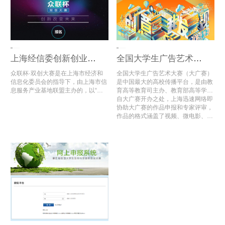
上海经信委创新创业大赛评审系统
全国大学生广告艺术大赛全国总评审
众联杯·双创大赛是在上海市经济和
全国大学生广告艺术大赛（大广赛）
信息化委员会的指导下，由上海市信
是中国最大的高校传播平台，是由教
息服务产业基地联盟主办的，以“互
育高等教育司主办、教育部高等学校
联网+”为主题的全国性创新创业大
新闻学学科教学指导委员会组织、中
自大广赛开办之处，上海迅速网络即
赛。
国传媒大学与中国高等教育学会广告
协助大广赛的作品申报和专家评审，
教育专业委员会共同承办的唯一全国
作品的格式涵盖了视频、微电影、动
性高校设计作品大赛。
画、广播、文案类、平面类等多种多
样的格式文件，同时也区分了超过10
个的命题类型；2020年第12届大广
赛共收到53多万组作品，比去年同期
增长13万余组，其中3万多组入围全
国总评审。