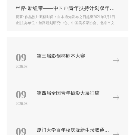
丝路·新纽带——中国画青年扶持计划双年展征稿
摘要: 作品照片截稿时间：自本通知发布之日起至2021年3月1日
止||主办单位：丝路规划研究中心、中国美术家协会、北京市文化
投资发展集团||由中国美术家协会等单位主办的丝路·新纽带——
中国画青年扶持计划双年展将于2021年 ...丝路·新纽带——中国画
青年扶持计划双年展征稿作品照片截稿时间：自本通知发布之日
起至2021年3月1日止由中国美术家协会等单位主办的丝路·新纽带
——中国画青年扶持计划双年展将于2021年5月在北京大千当代艺
09
第三届影创杯剧本大赛
术中心举办。本次双年展旨在选拔当代优秀国画作品，充分向世
界展示当代中国深厚的文化积淀，展现对传统的继承与发展，以
2026.08
及当代中国艺术的蓬勃生机与活力，从而实现树立中华民族文化
自信，助力“一带一路”文化融通。欢迎我省青年中国画家积极参
加，踊跃投稿。此次展览有关事宜详情如下：01、组织机构 主办
单位丝路规划研究中心中国美术家协会北京市文化投资发展集
09
第四届全国青年摄影大展征稿
团 承办单位中国文联美术艺术中心北京龙德大千文化艺术发展有
限公司协办单位北京市朝阳区圣曦大千当代艺术中心02、展览委
2026.08
员会名誉主任：刘亭、范迪安主任：徐里、林庭申副主任：马锋
辉、潘津良委员：（按姓氏音序排序）李伟、梅启林、盛葳、吴
洪亮、王娅琼办公室主任：杜松儒、高小棋展览编辑：安明、鲁
晓兵 03、评选委员会 评选委员会由中国美协在中国美协评委库
09
厦门大学百年校庆版新生录取通知书设计大赛
中遴选专家组成。04、展览时间及地点 展览日期2021年5月展览