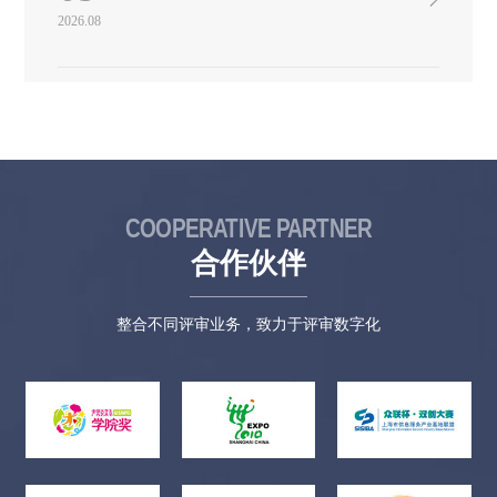
地点北京大千当代艺术中心05、展览规模 本次展览将展出作品
2026.08
100件。 06、参展要求1.征稿范围：全国美术院校、各省美协、青
年美协、画院提名青年艺术家作品选送。（需附学生证、教师
证、美协会员证等相关证件），欢迎社会美术工作者踊跃投稿。
投稿者年龄需在50周岁以下。尺寸：中国画（画芯）不超过
220cm（高）×120cm（宽），横竖幅不限，并附作品学术阐述。
2.初评：送展作者需提供10寸作品照片1张，一人仅限投稿1张
（含合作），多投者（重复投稿者）不予受理。照片背面请注
明：姓名（以身份证为准，要求身份信息真实、准确有效）、作
品名（与画面相同）、尺寸（高×宽cm）、详细联系地址、邮
COOPERATIVE PARTNER
编、联系电话、展览名称，并粘贴身份证复印件。作品照片截稿
时间：自本通知发布之日起至2021年3月1日止，以收件地邮戳为
合作伙伴
准。照片收件地址北京市朝阳区北沙滩一号院32号楼中国美协邮
编：100083收件人：安明办公电话：010-59759385信封备注：丝
路·新纽带——中国画 3.复评：作品初评结果将在中国美术家协会
整合不同评审业务，致力于评审数字化
网站公布。初评入围作者按要求邮寄原作参加复评（收件时间地
点另行通知，原作寄送须妥善包装并上保险，通过正规物流公司
邮寄，防止邮寄中破损遗失）。 原作背面右下角请注明：姓名
（以身份证为准，要求身份信息真实、准确有效）、作品名（与
画面相同）、尺寸（高×宽cm）、详细联系地址、邮编、联系电
话、展览名称，并粘贴身份证复印件。 初评未入围作者不另行
通知，照片不退。复评落选作品退件。4.送展作品一律为作者原
创作品，严禁使用高仿、抄袭他人、复制自己作品参展。否则造