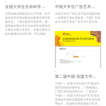
全国大学生生命科学创新创业大赛
中国大学生广告艺术节学院奖
为贯彻落实国务院办公厅印发《关于
中国大学生广告艺术节是目前国内唯
深化高等学校创新创业教育改革的实
一由国家工商总局批准、中国广告协
施意见》（国办发[2015]36号）精
会主办的大学生广告艺术大型活动，
神，进一步推进全国高校大学生创新
第四届全国大学生生命科学创新创业
内容涵盖学术研讨、创意大赛、娱乐
创业教育，推动高校创新创业实践教
大赛在吉林大学举行。本届大赛共计
评选以及人才交流等方面，充分利用
育的改革与创新，为全国生命科学相
收到参赛作品3987项，经过资格审
各方社会资源，搭建高端选拔平台，
关专业大学生搭建创新创业活动交流
查、初赛网评和复赛网评，评选出了
注入新鲜娱乐元素，在同类活动中独
平台，教育部高等学校生物技术、生
入围公开决赛项目及二、三等奖项
占鳌头。
物工程类专业教学指导委员会，教育
目，共计1659项。
部高等学校食品科学与工程类专业教
学指导委员会，高等学校国家级实验
教学示范中心联席会，《高校生物学
教学研究》编辑部联合举办“全国大
学生生命科学创新创业大赛”。竞赛
每年一届，于2016年首次举办。
第二届中国-东盟大学生短片节
“中国——东盟大学生短片节”是由中
国高等院校影视学会、广西电视台、
广西艺术学院共同主办，广西艺术学
院国际交流处、广西艺术学院影视与
“中国——东盟大学生短片节”的宗旨
传媒学院、中国高等院校影视学会微
是鼓励中国和东盟国家大学生创作优
电影创研中心（广西艺术学院）承
秀短片，发掘和培养影视短片艺术创