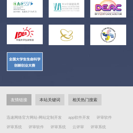
成任何法律纠纷，作者自负，并在中国美协网站进行公告，取消
其参展资格。中国美协现已启动评选识别排重系统，与历次展览
参展作品进行排查，凡重复的作品一律取消参展资格。07、作者
待遇 1.入选作品前20件的作者具备申请中国美术家协会会员资格
的一次条件。2.入选作品前20件由主办方收藏。按序前10幅作品
收藏费10万元，后10幅作品收藏费5万元。3.入选作品前20件作品
将受邀参加“丝路·新纽带——三千大千世界”展览进行海内外巡
展。4.每位参展作者获赠画册一本。5.主办方向参展作者颁发参展
证书，收藏单位向收藏作者颁发收藏证书。 08、其他事项 1.主办
单位对参展作品有展览、研究、摄影、录像、出版及宣传权。2.
凡送作品参评、参展作者，视为已确认并遵守本征稿通知的各项
规定。展览信息可登录中国美术家协会网站
(http://www.caanet.org.cn)查看。中国美术家协会2020年8月
友情链接
本站关键词
相关热门搜索
迅速网络官方网站-网站定制开发
app软件开发
评审软件
评审系统
评审软件
评审系统
云评审
评审系统