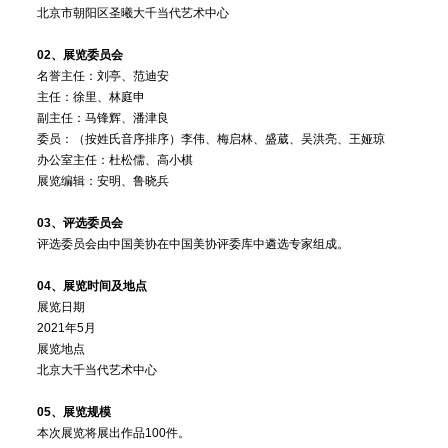
北京市朝阳区圣曦大千当代艺术中心
02、展览委员会
名誉主任：刘亭、范迪安
主任：徐里、林庭申
副主任：马锋辉、潘津良
委员：（按姓氏音序排序）李伟、梅启林、盛葳、吴洪亮、王娅琼
办公室主任：杜松儒、高小棋
展览编辑：安明、鲁晓兵
03、评选委员会
评选委员会由中国美协在中国美协评委库中遴选专家组成。
04、展览时间及地点
展览日期
2021年5月
展览地点
北京大千当代艺术中心
05、展览规模
本次展览将展出作品100件。