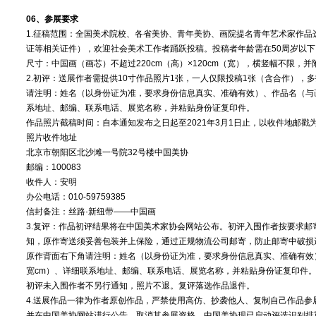
06、参展要求
1.征稿范围：全国美术院校、各省美协、青年美协、画院提名青年艺术家作
证等相关证件），欢迎社会美术工作者踊跃投稿。投稿者年龄需在50周岁以下
尺寸：中国画（画芯）不超过220cm（高）×120cm（宽），横竖幅不限，
2.初评：送展作者需提供10寸作品照片1张，一人仅限投稿1张（含合作），
请注明：姓名（以身份证为准，要求身份信息真实、准确有效）、作品名（与
系地址、邮编、联系电话、展览名称，并粘贴身份证复印件。
作品照片截稿时间：自本通知发布之日起至2021年3月1日止，以收件地邮戳
照片收件地址
北京市朝阳区北沙滩一号院32号楼中国美协
邮编：100083
收件人：安明
办公电话：010-59759385
信封备注：丝路·新纽带——中国画
3.复评：作品初评结果将在中国美术家协会网站公布。初评入围作者按要求邮
知，原作寄送须妥善包装并上保险，通过正规物流公司邮寄，防止邮寄中破
原作背面右下角请注明：姓名（以身份证为准，要求身份信息真实、准确有效
宽cm）、详细联系地址、邮编、联系电话、展览名称，并粘贴身份证复印件
初评未入围作者不另行通知，照片不退。复评落选作品退件。
4.送展作品一律为作者原创作品，严禁使用高仿、抄袭他人、复制自己作品
并在中国美协网站进行公告，取消其参展资格。中国美协现已启动评选识别排