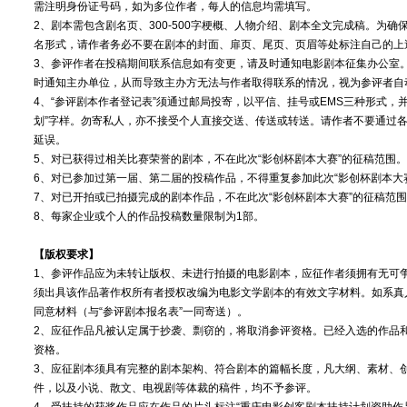
需注明身份证号码，如为多位作者，每人的信息均需填写。
2、剧本需包含剧名页、300-500字梗概、人物介绍、剧本全文完成稿。为
名形式，请作者务必不要在剧本的封面、扉页、尾页、页眉等处标注自己的上
3、参评作者在投稿期间联系信息如有变更，请及时通知电影剧本征集办公室
时通知主办单位，从而导致主办方无法与作者取得联系的情况，视为参评者自
4、“参评剧本作者登记表”须通过邮局投寄，以平信、挂号或EMS三种形式，
划”字样。勿寄私人，亦不接受个人直接交送、传送或转送。请作者不要通过
延误。
5、对已获得过相关比赛荣誉的剧本，不在此次“影创杯剧本大赛”的征稿范围。
6、对已参加过第一届、第二届的投稿作品，不得重复参加此次“影创杯剧本大
7、对已开拍或已拍摄完成的剧本作品，不在此次“影创杯剧本大赛”的征稿范
8、每家企业或个人的作品投稿数量限制为1部。
【版权要求】
1、参评作品应为未转让版权、未进行拍摄的电影剧本，应征作者须拥有无可
须出具该作品著作权所有者授权改编为电影文学剧本的有效文字材料。如系真
同意材料（与“参评剧本报名表”一同寄送）。
2、应征作品凡被认定属于抄袭、剽窃的，将取消参评资格。已经入选的作品
资格。
3、应征剧本须具有完整的剧本架构、符合剧本的篇幅长度，凡大纲、素材、
件，以及小说、散文、电视剧等体裁的稿件，均不予参评。