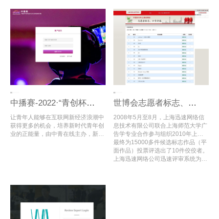
业委员会协办的面向中国和东盟国家
术教育发展，搭建中国——东盟大学
大学生的国际短片节。
生影视文化艺术交流与合作的国际平
台。
中播赛-2022·“青创杯”数字经济与文化交流创新大赛
世博会志愿者标志、口号征集活动专家评审
让青年人能够在互联网新经济浪潮中
2008年5月至8月，上海迅速网络信
获得更多的机会，培养新时代青年创
息技术有限公司联合上海师范大学广
业的正能量，由中青在线主办，新华
告学专业合作参与组织2010年上海
数科信息科技集团联合主办，中国百
世博会志愿者标志、口号评选活动，
最终为15000多件候选标志作品（平
货商业协会支持的“青创杯”数字经济
开发了“2010年上海世博会志愿者标
面作品）投票评选出了10件佼佼者。
与文化创新大赛即将开始。该活动旨
志、口号评选”电脑评审系统，为世
上海迅速网络公司迅速评审系统为世
在发掘和培育高水平、高层次、高素
博会志愿者标志的评审顺利开展提供
博会志愿者标志、口号征集活动减轻
质的青年创业人才团队，营造自媒体
了数字化评审支持。
了大量的评审工作时间，最终选出了
创新创业氛围，推动电商产业转型升
2010年世博会的标志及口号。
级、提质增值，培育经济新增长点，
促进经济发展与乡村振兴。