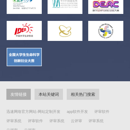
间联系信息如有变更，请及时通知电影剧本征集办公室。如出现
因作者联系信息发生变更又未及时通知主办单位，从而导致主办
方无法与作者取得联系的情况，视为参评者自动放弃评选资格。
4、“参评剧本作者登记表”须通过邮局投寄，以平信、挂号或EMS
三种形式，并在信封上注明“重庆电影创客剧本扶持计划”字样。
勿寄私人，亦不接受个人直接交送、传送或转送。请作者不要通
过各种同城、城际门对门速递方式递送，以免延误。5、对已获得
过相关比赛荣誉的剧本，不在此次“影创杯剧本大赛”的征稿范
围。例如：“重影杯”剧本大赛。6、对已参加过第一届、第二届的
投稿作品，不得重复参加此次“影创杯剧本大赛”的投稿报名。7、
对已开拍或已拍摄完成的剧本作品，不在此次“影创杯剧本大
赛”的征稿范围。8、每家企业或个人的作品投稿数量限制为1
部。 【版权要求】1、参评作品应为未转让版权、未进行拍摄的
电影剧本，应征作者须拥有无可争议的著作权。如系改编自他人
的作品，须出具该作品著作权所有者授权改编为电影文学剧本的
有效文字材料。如系真人真事改编，须附原型人物或当事人书面
友情链接
本站关键词
相关热门搜索
同意材料（与“参评剧本报名表”一同寄送）。2、应征作品凡被认
定属于抄袭、剽窃的，将取消参评资格。已经入选的作品和个
人，评委会将按法律程序取消其入选资格。3、应征剧本须具有完
迅速网络官方网站-网站定制开发
app软件开发
评审软件
整的剧本架构、符合剧本的篇幅长度，凡大纲、素材、创意、故
事、梗概等文字过于简略的稿件，以及小说、散文、电视剧等体
评审系统
评审软件
评审系统
云评审
评审系统
裁的稿件，均不予参评。4、受扶持的获奖作品应在作品的片头标