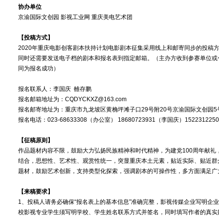
协办单位
京渝国际文创园 影视工业网 重庆美电艺术团
【投稿方式】
2020年重庆电影创客剧本扶持计划电影剧本征集采用线上和邮寄同步的投稿
同时还需要发送电子档的剧本和报名表到指定邮箱。（主办方收到参赛单位或
同为报名成功）
报名联系人：李国庆 雒存鹏
报名邮箱地址为：CQDYCKXZ@163.com
报名邮寄地址为：重庆市九龙坡区黄桷坪滩子口29号附20号京渝国际文创园5
报名电话：023-68633308（办公室） 18680723931（李国庆）15223122
【征稿原则】
作品题材内容不限，鼓励大力弘扬民族精神和时代精神，为建党100周年献礼
结合，思想性、艺术性、观赏性统一，突显重庆本土元素，贴近实际、贴近群
题材，鼓励艺术创新，支持类型化探索，强调剧本的可操作性，多方面满足广
【来稿要求】
1、投稿人请务必确保“报名表上的基本信息”准确完整，影视传媒企业写明企
校影视专业学生须写明学校、学生姓名联系方式并签名，同时填写作者的真实