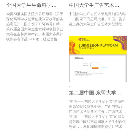
全国大学生生命科学创新创业大赛
中国大学生广告艺术节学院奖
为贯彻落实国务院办公厅印发《关于
中国大学生广告艺术节是目前国内唯
深化高等学校创新创业教育改革的实
一由国家工商总局批准、中国广告协
施意见》（国办发[2015]36号）精
会主办的大学生广告艺术大型活动，
神，进一步推进全国高校大学生创新
第四届全国大学生生命科学创新创业
内容涵盖学术研讨、创意大赛、娱乐
创业教育，推动高校创新创业实践教
大赛在吉林大学举行。本届大赛共计
评选以及人才交流等方面，充分利用
育的改革与创新，为全国生命科学相
收到参赛作品3987项，经过资格审
各方社会资源，搭建高端选拔平台，
关专业大学生搭建创新创业活动交流
查、初赛网评和复赛网评，评选出了
注入新鲜娱乐元素，在同类活动中独
平台，教育部高等学校生物技术、生
入围公开决赛项目及二、三等奖项
占鳌头。
物工程类专业教学指导委员会，教育
目，共计1659项。
部高等学校食品科学与工程类专业教
学指导委员会，高等学校国家级实验
教学示范中心联席会，《高校生物学
教学研究》编辑部联合举办“全国大
学生生命科学创新创业大赛”。竞赛
每年一届，于2016年首次举办。
第二届中国-东盟大学生短片节
“中国——东盟大学生短片节”是由中
国高等院校影视学会、广西电视台、
广西艺术学院共同主办，广西艺术学
院国际交流处、广西艺术学院影视与
“中国——东盟大学生短片节”的宗旨
传媒学院、中国高等院校影视学会微
是鼓励中国和东盟国家大学生创作优
电影创研中心（广西艺术学院）承
秀短片，发掘和培养影视短片艺术创
办，中国高等院校影视学会微电影专
作人才，促进中国——东盟的影视艺