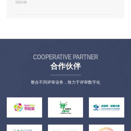
2026.08
年重庆电影创客剧本扶持计划电影剧本征集采用线上和邮寄同步
的投稿方式进行，即需要寄送纸质剧本和报名表的同时还需要发
送电子档的剧本和报名表到指定邮箱。（主办方收到参赛单位或
个人纸质档和电子档的报名资料后，则视同为报名成功）报名联
系人：李国庆 雒存鹏报名邮箱地址为：CQDYCKXZ@163.com报
名邮寄地址为：重庆市九龙坡区黄桷坪滩子口29号附20号京渝国
际文创园5号库2楼管理办公室报名电话：023-68633308（办公
室） 18680723931（李国庆）15223122505（雒存鹏）【征稿原
则】作品题材内容不限，鼓励大力弘扬民族精神和时代精神，为
COOPERATIVE PARTNER
建党100周年献礼，紧跟时代大事件，将主旋律与商业性相结合，
思想性、艺术性、观赏性统一，突显重庆本土元素，贴近实际、
合作伙伴
贴近群众、贴近生活的优秀作品。特别关注现实题材，鼓励艺术
创新，支持类型化探索，强调剧本的可操作性，多方面满足广大
群众日益增长的精神文化需求。【来稿要求】1、投稿人请务必确
整合不同评审业务，致力于评审数字化
保“报名表上的基本信息”准确完整，影视传媒企业写明企业名
称、联系人并加盖企业公章，全市各高校影视专业学生须写明学
校、学生姓名联系方式并签名，同时填写作者的真实姓名、年
龄、详细通讯地址、联系电话，需注明身份证号码，如为多位作
者，每人的信息均需填写。2、剧本需包含剧名页、300-500字梗
概、人物介绍、剧本全文完成稿。为确保评选程序的科学、公
正，剧本评选采用匿名形式，请作者务必不要在剧本的封面、扉
页、尾页、页眉等处标注自己的上述信息。3、参评作者在投稿期