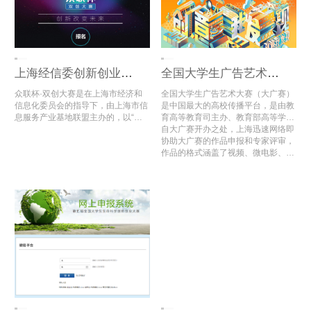
上海经信委创新创业大赛评审系统
全国大学生广告艺术大赛全国总评审
众联杯·双创大赛是在上海市经济和
全国大学生广告艺术大赛（大广赛）
信息化委员会的指导下，由上海市信
是中国最大的高校传播平台，是由教
息服务产业基地联盟主办的，以“互
育高等教育司主办、教育部高等学校
联网+”为主题的全国性创新创业大
新闻学学科教学指导委员会组织、中
自大广赛开办之处，上海迅速网络即
赛。
国传媒大学与中国高等教育学会广告
协助大广赛的作品申报和专家评审，
教育专业委员会共同承办的唯一全国
作品的格式涵盖了视频、微电影、动
性高校设计作品大赛。
画、广播、文案类、平面类等多种多
样的格式文件，同时也区分了超过10
个的命题类型；2020年第12届大广
赛共收到53多万组作品，比去年同期
增长13万余组，其中3万多组入围全
国总评审。