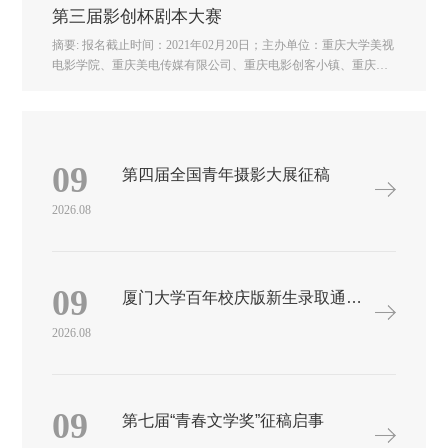
第三届影创杯剧本大赛
摘要: 报名截止时间：2021年02月20日；主办单位：重庆大学美视
电影学院、重庆美电传媒有限公司、重庆电影创客小镇、重庆市
电影制片人协会 | 本届剧本大赛旨在服务全市各影视单位和全市
各高校影视专业学生，通过公开征集、 ...第三届影创杯剧本大赛
报名截止时间：2021年02月20日对于无数影视行业从业者来说，
2020 年的道路布满了荆棘与挑战，在这样一个充满挑战的年度
里，2020第三届影创杯剧本大赛从未改变自己的步伐和节奏，一
09
第四届全国青年摄影大展征稿
直为呈现一个助力产业复苏，促进创作繁荣的剧本大赛而紧锣密
鼓的筹备着。由重庆市电影局、中共重庆市九龙坡区宣传部指
2026.08
导，重庆大学美视电影学院、重庆市电影制片人协会、重庆美电
传媒有限公司、重庆电影创客小镇主办并发起的优秀剧本项目征
集评选活动--2020第三届“影创杯”剧本大赛将在12月20日与第三届
重庆先锋艺术电影展携手拉开帷幕。本届剧本大赛旨在服务全市
09
厦门大学百年校庆版新生录取通知书设计大赛
各影视单位和全市各高校影视专业学生，通过公开征集、评选优
秀剧本项目的方式促进创作繁荣，发现培养编剧人才，整合行业
2026.08
优质资源，孵化优质剧本。指导单位重庆市电影局 中共重庆市九
龙坡区宣传部主办单位重庆大学美视电影学院 重庆美电传媒有限
公司 重庆电影创客小镇 重庆市电影制片人协会承办单位重庆市电
影家协会青年电影专业分委员会 重庆银美影业有限公司 重庆美电
09
第七届“青春文学奖”征稿启事
先锋电影制片厂有限公司 重庆市影视拍摄一站式服务平台协办单
位京渝国际文创园 影视工业网 重庆美电艺术团【投稿方式】2020