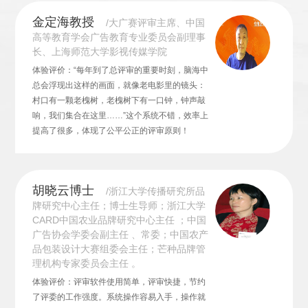
金定海教授
/大广赛评审主席、中国
高等教育学会广告教育专业委员会副理事
长、上海师范大学影视传媒学院
体验评价：“每年到了总评审的重要时刻，脑海中
总会浮现出这样的画面，就像老电影里的镜头：
村口有一颗老槐树，老槐树下有一口钟，钟声敲
响，我们集合在这里……”这个系统不错，效率上
提高了很多，体现了公平公正的评审原则！
胡晓云博士
/浙江大学传播研究所品
牌研究中心主任；博士生导师；浙江大学
CARD中国农业品牌研究中心主任 ；中国
广告协会学委会副主任 、常委；中国农产
品包装设计大赛组委会主任；芒种品牌管
理机构专家委员会主任 。
体验评价：评审软件使用简单，评审快捷，节约
了评委的工作强度。系统操作容易入手，操作就