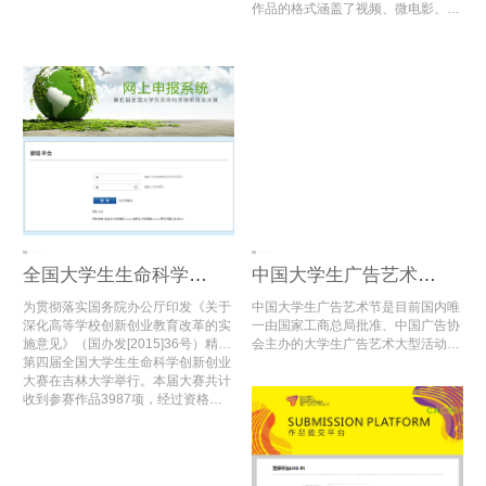
教育专业委员会共同承办的唯一全国
作品的格式涵盖了视频、微电影、动
性高校设计作品大赛。
画、广播、文案类、平面类等多种多
样的格式文件，同时也区分了超过10
个的命题类型；2020年第12届大广
赛共收到53多万组作品，比去年同期
增长13万余组，其中3万多组入围全
国总评审。
全国大学生生命科学创新创业大赛
中国大学生广告艺术节学院奖
为贯彻落实国务院办公厅印发《关于
中国大学生广告艺术节是目前国内唯
深化高等学校创新创业教育改革的实
一由国家工商总局批准、中国广告协
施意见》（国办发[2015]36号）精
会主办的大学生广告艺术大型活动，
神，进一步推进全国高校大学生创新
第四届全国大学生生命科学创新创业
内容涵盖学术研讨、创意大赛、娱乐
创业教育，推动高校创新创业实践教
大赛在吉林大学举行。本届大赛共计
评选以及人才交流等方面，充分利用
育的改革与创新，为全国生命科学相
收到参赛作品3987项，经过资格审
各方社会资源，搭建高端选拔平台，
关专业大学生搭建创新创业活动交流
查、初赛网评和复赛网评，评选出了
注入新鲜娱乐元素，在同类活动中独
平台，教育部高等学校生物技术、生
入围公开决赛项目及二、三等奖项
占鳌头。
物工程类专业教学指导委员会，教育
目，共计1659项。
部高等学校食品科学与工程类专业教