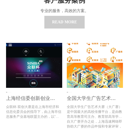
客户服务案例
专业的服务，高效的方案。
READ MORE
上海经信委创新创业大赛评审系统
全国大学生广告艺术大赛全国总评审
众联杯·双创大赛是在上海市经济和
全国大学生广告艺术大赛（大广赛）
信息化委员会的指导下，由上海市信
是中国最大的高校传播平台，是由教
息服务产业基地联盟主办的，以“互
育高等教育司主办、教育部高等学校
联网+”为主题的全国性创新创业大
新闻学学科教学指导委员会组织、中
自大广赛开办之处，上海迅速网络即
赛。
国传媒大学与中国高等教育学会广告
协助大广赛的作品申报和专家评审，