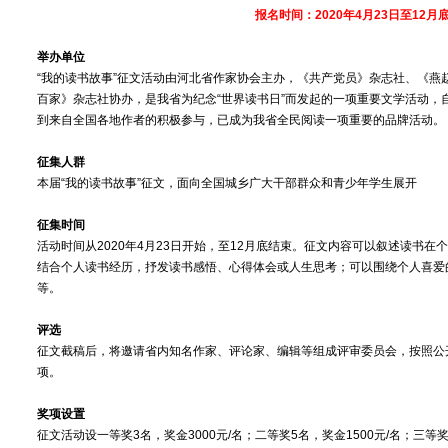
报名时间：2020年4月23日至12月
举办单位
“我的读书故事”征文活动由河北省作家协会主办，《共产党员》杂志社、《燕
百家》杂志社协办，是我省为纪念“世界读书日”而发起的一项重要文学活动，自
到来自全国各地作者的积极参与，已成为我省全民阅读一项重要的品牌活动。
征集人群
本届“我的读书故事”征文，面向全国城乡广大干部群众和青少年学生展开
征集时间
活动时间从2020年4月23日开始，至12月底结束。征文内容可以叙述读书
结合个人读书经历，抒发读书感悟、心得体会或人生思考；可以围绕个人喜爱
等。
评选
征文截稿后，将邀请省内知名作家、评论家、编辑等组成评审委员会，按照公
项。
奖项设置
征文活动设一等奖3名，奖金3000元/名；二等奖5名，奖金1500元/名；三等奖