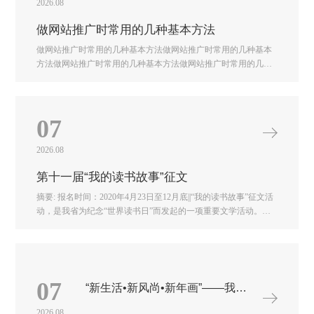
2026.08
做网站推广时常用的几种基本方法
做网站推广时常用的几种基本方法做网站推广时常用的几种基本
方法做网站推广时常用的几种基本方法做网站推广时常用的几种
基本方法做网站推广时常用的几种基本方法做网站推广时常用的
几种基本方法做网站推广时常用的几种基本方法
07
2026.08
第十一届“我的读书故事”征文
摘要: 报名时间：2020年4月23日至12月底||“我的读书故事”征文活
动，是我省为纪念“世界读书日”而发起的一项重要文学活动。第
十一届“我的读书故事”征文报名时间：2020年4月23日至12月底举
办单位“我的读书故事”征文活动由河北省作家协会主办，《共产
党员》杂志社、《燕赵都市报》《老人世界》杂志社、《散文百
家》杂志社协办，是我省为纪念“世界读书日”而发起的一项重要
文学活动，自2010年启动以来，已成功举办十届，得到来自全国
07
“新生活•新风尚•新年画”——我们的小康生活主题美术创作征集
各地作者的积极参与，已成为我省全民阅读一项重要的品牌活
动。 征集人群本届“我的读书故事”征文，面向全国城乡广大干部
2026.08