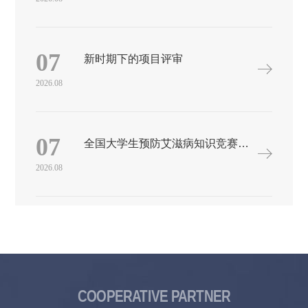
群众和青少年学生展开征集时间活动时间从2020年4月23日开始，
至12月底结束。征文内容可以叙述读书在个人学习、工作、生活
中的重要作用；可以结合个人读书经历，抒发读书感悟、心得体
会或人生思考；可以围绕个人喜爱的一本书，撰写读书评论、随
07
新时期下的项目评审
笔、读后感等。 评选征文截稿后，将邀请省内知名作家、评论
家、编辑等组成评审委员会，按照公开、公平、公正的原则，评
2026.08
选出相应奖项。 奖项设置征文活动设一等奖3名，奖金3000元/
名；二等奖5名，奖金1500元/名；三等奖10名，奖金800元/名；优
秀奖40名，颁发获奖证书。征稿期间，参赛作品择优在《共产党
员》《燕赵都市报》《老人世界》《散文百家》及河北作家网刊
07
全国大学生预防艾滋病知识竞赛公益传播文化节征集作品
登。活动结束后，优秀作品将酌情结集出版。 投稿方式石家庄市
槐北路192号河北省作家协会办公室，邮编：050021 电子信箱：
2026.08
wddsgs@163.com（欢迎投递电子稿件）
COOPERATIVE PARTNER