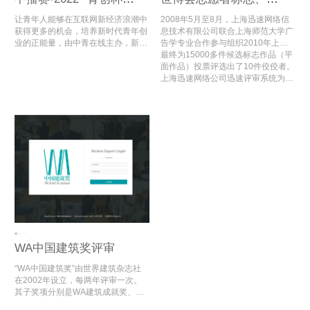
让青年人能够在互联网新经济浪潮中
2008年5月至8月，上海迅速网络信
获得更多的机会，培养新时代青年创
息技术有限公司联合上海师范大学广
业的正能量，由中青在线主办，新华
告学专业合作参与组织2010年上海
数科信息科技集团联合主办，中国百
世博会志愿者标志、口号评选活动，
最终为15000多件候选标志作品（平
货商业协会支持的“青创杯”数字经济
开发了“2010年上海世博会志愿者标
面作品）投票评选出了10件佼佼者。
与文化创新大赛即将开始。该活动旨
志、口号评选”电脑评审系统，为世
上海迅速网络公司迅速评审系统为世
在发掘和培育高水平、高层次、高素
博会志愿者标志的评审顺利开展提供
博会志愿者标志、口号征集活动减轻
质的青年创业人才团队，营造自媒体
了数字化评审支持。
了大量的评审工作时间，最终选出了
创新创业氛围，推动电商产业转型升
2010年世博会的标志及口号。
级、提质增值，培育经济新增长点，
促进经济发展与乡村振兴。
WA中国建筑奖评审
“WA中国建筑奖”由世界建筑杂志社
在2002年设立，每两年评审一次。
其子奖项分别是WA建筑成就奖、WA
设计实验奖、WA社会公平奖、WA技