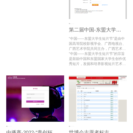
学指导委员会，高等学校国家级实验
教学示范中心联席会，《高校生物学
教学研究》编辑部联合举办“全国大
学生生命科学创新创业大赛”。竞赛
每年一届，于2016年首次举办。
第二届中国-东盟大学生短片节
“中国——东盟大学生短片节”是由中
国高等院校影视学会、广西电视台、
广西艺术学院共同主办，广西艺术学
院国际交流处、广西艺术学院影视与
“中国——东盟大学生短片节”的宗旨
传媒学院、中国高等院校影视学会微
是鼓励中国和东盟国家大学生创作优
电影创研中心（广西艺术学院）承
秀短片，发掘和培养影视短片艺术创
办，中国高等院校影视学会微电影专
作人才，促进中国——东盟的影视艺
业委员会协办的面向中国和东盟国家
术教育发展，搭建中国——东盟大学
大学生的国际短片节。
生影视文化艺术交流与合作的国际平
台。
中播赛-2022·“青创杯”数字经济与文化交流创新大赛
世博会志愿者标志、口号征集活动专家评审