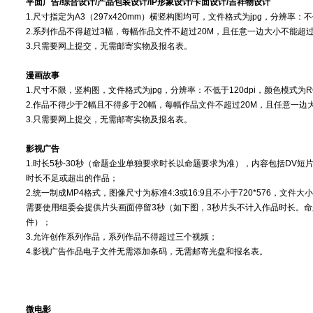
平面广告/综合设计/产品包装设计/IP形象设计/卡面设计/吉祥物设计
1.尺寸指定为A3（297x420mm）横竖构图均可，文件格式为jpg，分辨率：不
2.系列作品不得超过3幅，每幅作品文件不超过20M，且任意一边大小不能超过30
3.只需要网上提交，无需邮寄实物及报名表。
漫画故事
1.尺寸不限，竖构图，文件格式为jpg，分辨率：不低于120dpi，颜色模式为R
2.作品不得少于2幅且不得多于20幅，每幅作品文件不超过20M，且任意一边大小
3.只需要网上提交，无需邮寄实物及报名表。
影视广告
1.时长5秒-30秒（命题企业单独要求时长以命题要求为准），内容包括DV
时长不足或超出的作品；
2.统一制成MP4格式，图像尺寸为标准4:3或16:9且不小于720*576，文
需要使用组委会提供片头画面停留3秒（如下图，3秒片头不计入作品时长。
件）；
3.允许创作系列作品，系列作品不得超过三个视频；
4.影视广告作品电子文件无需添加条码，无需邮寄光盘和报名表。
微电影