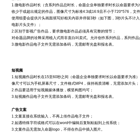
1.微电影作品时长（含系列作品总时长，命题企业单独要求时长以命题要求为
收少于或超出规定的作品，图像尺寸为标准4:3或16:9且不小于720*576，
使用组委会提供片头画面填写好相关内容并停留3秒（如下图，3秒片头不计
电影片头文件）；
2.区别于影视广告作品，要求微电影作品必须具有完整的情节；
对命题品牌的诠释采用植入式而非直白叫卖式。允许创作系列作品，系列作品
3.微电影作品电子文件无需添加条码，无需邮寄光盘和报名表。
短视频
1.短视频作品时长在15至60秒之间（命题企业单独要求时长以命题要求为准
像尺寸可以为手机屏幕尺寸，文件格式MP4，保持画质清晰，无需添加片头；
2.作品要适用于短视频媒体播放，横竖构图均可；
3.短视频作品电子文件无需添加条码，无需邮寄光盘和报名表。
广告文案
1.文案直接在系统输入，不再上传作品电子文件；
2.如遇特殊字符或格式可以在word中编辑后复制粘贴到上传系统；
3.文案作品无需加入命题logo，不得在作品中插入图片。