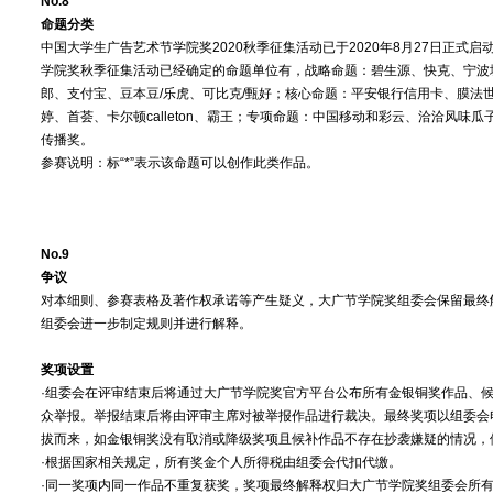
No.8
命题分类
中国大学生广告艺术节学院奖2020秋季征集活动已于2020年8月27日正式
学院奖秋季征集活动已经确定的命题单位有，战略命题：碧生源、快克、宁波
郎、支付宝、豆本豆/乐虎、可比克/甄好；核心命题：平安银行信用卡、膜法
婷、首荟、卡尔顿calleton、霸王；专项命题：中国移动和彩云、洽洽风味
传播奖。
参赛说明：标“*”表示该命题可以创作此类作品。
No.9
争议
对本细则、参赛表格及著作权承诺等产生疑义，大广节学院奖组委会保留最终
组委会进一步制定规则并进行解释。
奖项设置
·组委会在评审结束后将通过大广节学院奖官方平台公布所有金银铜奖作品、
众举报。举报结束后将由评审主席对被举报作品进行裁决。最终奖项以组委会
拔而来，如金银铜奖没有取消或降级奖项且候补作品不存在抄袭嫌疑的情况，
·根据国家相关规定，所有奖金个人所得税由组委会代扣代缴。
·同一奖项内同一作品不重复获奖，奖项最终解释权归大广节学院奖组委会所