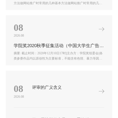
方法做网站推广时常用的几种基本方法做网站推广时常用的几种
基本方法做网站推广时常用的几种基本方法做网站推广时常用的
几种基本方法做网站推广时常用的几种基本方法
08
2026.08
学院奖2020秋季征集活动（中国大学生广告艺术节学院奖）
摘要: 截止时间：2020年12月10日17时||主办方：学院奖组委会||各
类参赛作品均以原创性为主要标准，不能含有色情、暴力等因
素，遵守《广告法》和国家有关法律、行政法规的规定，意识形
态及政治观点不能与中华人民共和国法律 ...2020秋季中国大学生
广告艺术节学院奖截止时间：2020年12月10日17时【备赛攻略及
往届获奖作品赏析领取办法】微信扫描下方二维码，关注微信公
众号“美美创意”（mmsheji66），后台回复“学院”，获取最新备赛
08
评审的广义含义
攻略及往届获奖作品赏析！No.1参赛资格全国专科、高职、本
科、硕士、博士等在校学生。同时接受中国境内就读的外国留学
2026.08
生和赴国外留学的中国留学生及港澳台亚欧美等在校大学生参
赛。No.2参赛规定参赛作品按照学院奖组委会指定广告主提供的
命题策略单进行创作。命题策略单及命题企业素材文件详见大广
节学院奖官方网站：http://xyj.5iidea.com了解详细信息请登录学院