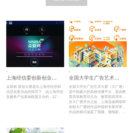
上海经信委创新创业大赛评审系统
全国大学生广告艺术大赛全国总评审
众联杯·双创大赛是在上海市经济和
全国大学生广告艺术大赛（大广赛）
信息化委员会的指导下，由上海市信
是中国最大的高校传播平台，是由教
息服务产业基地联盟主办的，以“互
育高等教育司主办、教育部高等学校
联网+”为主题的全国性创新创业大
新闻学学科教学指导委员会组织、中
自大广赛开办之处，上海迅速网络即
赛。
国传媒大学与中国高等教育学会广告
协助大广赛的作品申报和专家评审，
教育专业委员会共同承办的唯一全国
作品的格式涵盖了视频、微电影、动
性高校设计作品大赛。
画、广播、文案类、平面类等多种多
样的格式文件，同时也区分了超过10
个的命题类型；2020年第12届大广
赛共收到53多万组作品，比去年同期