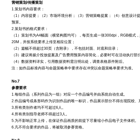
营销策划/传播策划
1.策划书内容要求：
（1）内容提要；（2）市场环境分析；（3）营销策略提案；（4）创意设计
预算。
2.策划书的格式要求：
（1）策划书为A4幅面（横竖构图均可），每页生成一张300dpi，RGB模式
20M，并按系统要求上传至相应位置；
（2）篇幅不得超过30页（含附录），不包括封面、封底和目录；
（3）建议将媒介投放提案及广告费用预算内容简化，必要时可在活动执行部
（4）数据资料详实，引用数据资料需注明出处，调查表格原件附后。
注：如作品标准内容与命题策略单中要求存在冲突以命题策略单要求为准。
No.7
参赛要求
1.每组作品（系列作品为一组）对应一个作品编号并由系统自动生成。
2.作品编号或条形码作为识别作品的唯一标识，作品展示部分不得出现院校、
3.所有类别作者均不可超过6人。
4.所有类别指导老师不得超过3人。
5.为不影响正常上传，在保证作品画质的前提下尽量缩小作品电子文件体积。
6.凡不符合要求的作品，将被取消参赛资格。