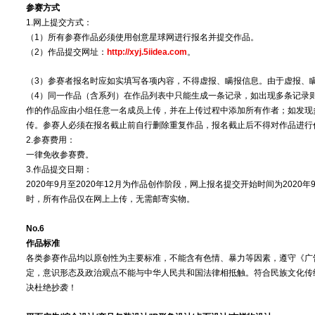
参赛方式
1.网上提交方式：
（1）所有参赛作品必须使用创意星球网进行报名并提交作品。
（2）作品提交网址：
http://xyj.5iidea.com
。
（3）参赛者报名时应如实填写各项内容，不得虚报、瞒报信息。由于虚报、
（4）同一作品（含系列）在作品列表中只能生成一条记录，如出现多条记录
作的作品应由小组任意一名成员上传，并在上传过程中添加所有作者；如发现
传。参赛人必须在报名截止前自行删除重复作品，报名截止后不得对作品进行
2.参赛费用：
一律免收参赛费。
3.作品提交日期：
2020年9月至2020年12月为作品创作阶段，网上报名提交开始时间为2020年9
时，所有作品仅在网上上传，无需邮寄实物。
No.6
作品标准
各类参赛作品均以原创性为主要标准，不能含有色情、暴力等因素，遵守《广
定，意识形态及政治观点不能与中华人民共和国法律相抵触。符合民族文化传
决杜绝抄袭！