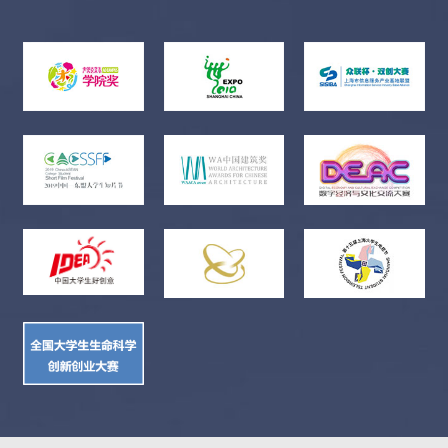
jpg，分辨率：不低于120dpi，颜色模式为RGB；2.系列作品不得
超过3幅，每幅作品文件不超过20M，且任意一边大小不能超过
30000px；3.只需要网上提交，无需邮寄实物及报名表。漫画故事
1.尺寸不限，竖构图，文件格式为jpg，分辨率：不低于120dpi，
颜色模式为RGB；2.作品不得少于2幅且不得多于20幅，每幅作品
文件不超过20M，且任意一边大小不能超过30000px；3.只需要网
上提交，无需邮寄实物及报名表。影视广告1.时长5秒-30秒（命题
企业单独要求时长以命题要求为准），内容包括DV短片、二维动
画、三维动画作品。系统不接收时长不足或超出的作品；2.统一
制成MP4格式，图像尺寸为标准4:3或16:9且不小于720*576，文件
大小不超过100M，保持画质清晰，作品片头需要使用组委会提供
片头画面停留3秒（如下图，3秒片头不计入作品时长。命题素材
下载中包含影视及微电影片头文件）；3.允许创作系列作品，系
列作品不得超过三个视频；4.影视广告作品电子文件无需添加条
码，无需邮寄光盘和报名表。微电影1.微电影作品时长（含系列
作品总时长，命题企业单独要求时长以命题要求为准）严格控制
在1至3分钟之间，系统不接收少于或超出规定的作品，图像尺寸
为标准4:3或16:9且不小于720*576，文件格式MP4，保持画质清
晰，作品片头需要使用组委会提供片头画面填写好相关内容并停
留3秒（如下图，3秒片头不计入作品时长。命题素材下载中包含
影视及微电影片头文件）；2.区别于影视广告作品，要求微电影
作品必须具有完整的情节；对命题品牌的诠释采用植入式而非直
白叫卖式。允许创作系列作品，系列作品必须合并输出成单个文