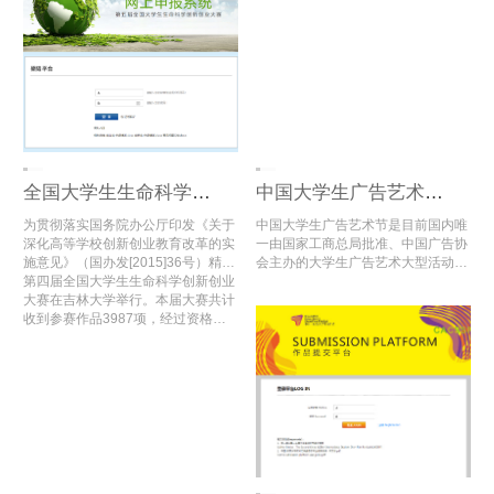
增长13万余组，其中3万多组入围全
国总评审。
全国大学生生命科学创新创业大赛
中国大学生广告艺术节学院奖
为贯彻落实国务院办公厅印发《关于
中国大学生广告艺术节是目前国内唯
深化高等学校创新创业教育改革的实
一由国家工商总局批准、中国广告协
施意见》（国办发[2015]36号）精
会主办的大学生广告艺术大型活动，
神，进一步推进全国高校大学生创新
第四届全国大学生生命科学创新创业
内容涵盖学术研讨、创意大赛、娱乐
创业教育，推动高校创新创业实践教
大赛在吉林大学举行。本届大赛共计
评选以及人才交流等方面，充分利用
育的改革与创新，为全国生命科学相
收到参赛作品3987项，经过资格审
各方社会资源，搭建高端选拔平台，
关专业大学生搭建创新创业活动交流
查、初赛网评和复赛网评，评选出了
注入新鲜娱乐元素，在同类活动中独
平台，教育部高等学校生物技术、生
入围公开决赛项目及二、三等奖项
占鳌头。
物工程类专业教学指导委员会，教育
目，共计1659项。
部高等学校食品科学与工程类专业教
学指导委员会，高等学校国家级实验
教学示范中心联席会，《高校生物学
教学研究》编辑部联合举办“全国大
学生生命科学创新创业大赛”。竞赛
每年一届，于2016年首次举办。