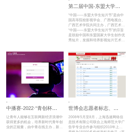
第二届中国-东盟大学生短片节
“中国——东盟大学生短片节”是由中
国高等院校影视学会、广西电视台、
广西艺术学院共同主办，广西艺术学
院国际交流处、广西艺术学院影视与
“中国——东盟大学生短片节”的宗旨
传媒学院、中国高等院校影视学会微
是鼓励中国和东盟国家大学生创作优
电影创研中心（广西艺术学院）承
秀短片，发掘和培养影视短片艺术创
办，中国高等院校影视学会微电影专
作人才，促进中国——东盟的影视艺
业委员会协办的面向中国和东盟国家
术教育发展，搭建中国——东盟大学
大学生的国际短片节。
生影视文化艺术交流与合作的国际平
台。
中播赛-2022·“青创杯”数字经济与文化交流创新大赛
世博会志愿者标志、口号征集活动专家评审
让青年人能够在互联网新经济浪潮中
2008年5月至8月，上海迅速网络信
获得更多的机会，培养新时代青年创
息技术有限公司联合上海师范大学广
业的正能量，由中青在线主办，新华
告学专业合作参与组织2010年上海