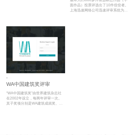
数科信息科技集团联合主办，中国百
世博会志愿者标志、口号评选活动，
最终为15000多件候选标志作品（平
货商业协会支持的“青创杯”数字经济
开发了“2010年上海世博会志愿者标
面作品）投票评选出了10件佼佼者。
与文化创新大赛即将开始。该活动旨
志、口号评选”电脑评审系统，为世
上海迅速网络公司迅速评审系统为世
在发掘和培育高水平、高层次、高素
博会志愿者标志的评审顺利开展提供
博会志愿者标志、口号征集活动减轻
质的青年创业人才团队，营造自媒体
了数字化评审支持。
了大量的评审工作时间，最终选出了
创新创业氛围，推动电商产业转型升
2010年世博会的标志及口号。
级、提质增值，培育经济新增长点，
促进经济发展与乡村振兴。
WA中国建筑奖评审
“WA中国建筑奖”由世界建筑杂志社
在2002年设立，每两年评审一次。
其子奖项分别是WA建筑成就奖、WA
设计实验奖、WA社会公平奖、WA技
术进步奖、WA城市贡献奖、WA居住
贡献奖。