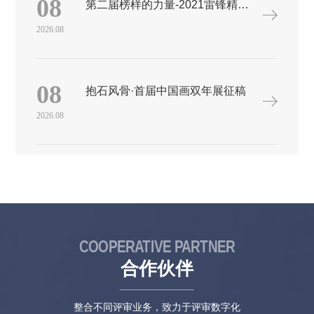
08
第二届榜样的力量-2021雷锋精神国际公益海报设计大展
奖官方网站或关注学院奖新浪微博 @学院奖No.3官方微信关注 创
意星球学院奖（订阅号）回复命题企业名称即可获得相应命题策
2026.08
略单。关注 创意星球网（服务号）获得信息推送，及时了解作品
状态及获奖情况。No.4参赛流程No.5参赛方式1.网上提交方式：
（1）所有参赛作品必须使用创意星球网进行报名并提交作品。
（2）作品提交网址：http://xyj.5iidea.com。（3）参赛者报名时应
08
抱石风骨·首届中国画双年展征稿
如实填写各项内容，不得虚报、瞒报信息。由于虚报、瞒报引发
的一切后果由参赛人自行承担。（4）同一作品（含系列）在作品
2026.08
列表中只能生成一条记录，如出现多条记录则视为重复上传；多
人小组或团队共同创作的作品应由小组任意一名成员上传，并在
上传过程中添加所有作者；如发现多个账号上传同一组作品亦视
为重复上传。参赛人必须在报名截止前自行删除重复作品，报名
截止后不得对作品进行任何修改或删除。2.参赛费用：一律免收
参赛费。3.作品提交日期：2020年9月至2020年12月为作品创作阶
段，网上报名提交开始时间为2020年9月21日，截止时间为2020年
12月10日17时，所有作品仅在网上上传，无需邮寄实物。No.6作
品标准各类参赛作品均以原创性为主要标准，不能含有色情、暴
COOPERATIVE PARTNER
力等因素，遵守《广告法》和国家有关法律、行政法规的规定，
意识形态及政治观点不能与中华人民共和国法律相抵触。符合民
合作伙伴
族文化传统、公共道德价值、行业规范等要求，坚决杜绝抄袭！
平面广告/综合设计/产品包装设计/IP形象设计/卡面设计/吉祥物设
计1.尺寸指定为A3（297x420mm）横竖构图均可，文件格式为
整合不同评审业务，致力于评审数字化