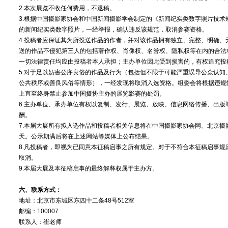
2.本次展览不收任何费用，不退稿。
3.根据中国摄影家协会和中国新闻摄影学会制定的《新闻纪实类数字照片技
的新闻纪实类数字照片，一经举报，确认违反该规范，取消参赛资格。
4.投稿者应保证其为所投送作品的作者，并对该作品拥有独立、完整、明确
送的作品不侵犯第三人的包括著作权、肖像权、名誉权、隐私权等在内的合法
一切法律责任均应由投稿者本人承担；主办单位因此受到损害的，有权追究投
5.对于足以妨害公序良俗的作品及行为（包括但不限于可能严重误导公众认
公共秩序或善良风俗等情形），一经发现将取消入选资格。组委会将根据违规
上直至终身禁止参加中国摄协主办的展览影赛的处罚。
6.主办单位、承办单位有权以复制、发行、展览、放映、信息网络传播、出版
酬。
7.本届大展所有拟入选作品和投稿者相关信息将在中国摄影家协会网、北京摄
天。公示期满后将在上述网站等媒体上公布结果。
8.凡投稿者，即视为已同意本征稿启事之所有规定。对于不符合本征稿启事
取消。
9.本届大展及本征稿启事的最终解释权属于主办方。
六、联系方式：
地址：北京市东城区东四十二条48号512室
邮编：100007
联系人：崔老师