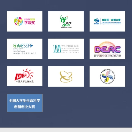
人，16名；潜力摄影新人，56名。2.特设单元（主题：影像正青
春——庆祝中国共产党建党100周年）摄影作品、短视频作品均
可。导师推荐摄影新人，12名；潜力摄影新人，36名。3.组织工
作优秀单位：10个，每个单位获颁荣誉证书。4.优秀指导老师10
名，每名老师获颁荣誉证书。三、评选方式：1.主单元：特邀8位
导师评委，共同评选出72名入选者。2.特设单元：特邀6位导师评
委，共同评选出48位入选者。3.组织工作优秀单位：根据组稿机
构的推荐人数、投稿数量和入选成绩等，综合排名由高到低，主
办方评出前10名。4.优秀指导老师：根据所推荐稿件入选成绩，
主办方评出前10名。四、入选荣誉：1.导师推荐摄影新人将受邀
参加大展开幕式、青年摄影论坛以及由组委会邀请知名摄影专
家、学者举办的摄影工作坊。2.导师推荐摄影新人将在开幕式后
12个月内由评委指导完成一组作品，主办方将在媒体择优刊登。
3.组织工作优秀单位（可派1名代表）、优秀指导老师受邀参加大
展开幕式、青年摄影论坛。4.入选作品将在全国各地及院校巡
展，还将在中国摄影家协会网、北京摄影函授学院网长期展出，
并在《中国摄影》《大众摄影》《中国摄影报》等中国摄影界权
威报刊上选登。5.入选作品将结集出版作品集。作品集赠送每位
入选者。6.本届28名导师推荐摄影新人的优秀作品，将在下一届
即第五届全国青年摄影大展中有一个独立展示单元。7.入选作
者、优秀指导老师，均可凭入选证书累积中国摄影家协会入会申
请积分。五、注意事项：1.组委会将统一调取原始数据文件，请
投稿者在通知规定的时间内提交，逾期不提交者视为自动放弃一