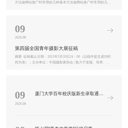
方法做网站推广时常用的几种基本方法做网站推广时常用的几种
基本方法做网站推广时常用的几种基本方法做网站推广时常用的
几种基本方法做网站推广时常用的几种基本方法
09
2026.08
第四届全国青年摄影大展征稿
摘要: 征稿截止日期：2021年3月20日24：00（以稿件提交成功时
间为准）；主办单位：中国摄影家协会 | 致力于发掘、培养、推
介我国才华横溢、独立创新的优秀青年摄影人，推动青年摄影人
的艺术创新，为中国摄影事业的发展提供 ... 第四届全国青年摄影
大展征稿征稿截止日期：2021年3月20日24：00（以稿件提交成功
时间为准）第四届全国青年摄影大展，是全面贯彻落实习近平总
书记关于文艺工作重要论述的重大举措，致力于发掘、培养、推
09
厦门大学百年校庆版新生录取通知书设计大赛
介我国才华横溢、独立创新的优秀青年摄影人，推动青年摄影人
的艺术创新，为中国摄影事业的发展提供富有活力、能力的人才
2026.08
保障。全国青年摄影大展由中国摄影家协会主办，是中国摄影家
协会开展青年摄影工作的重要平台，以青春、多元、创新为理
念，已经成功举办三届。第四届全国青年摄影大展（以下简称“大
展”）将于2021年6月举办，向中国共产党建党100周年献礼、致