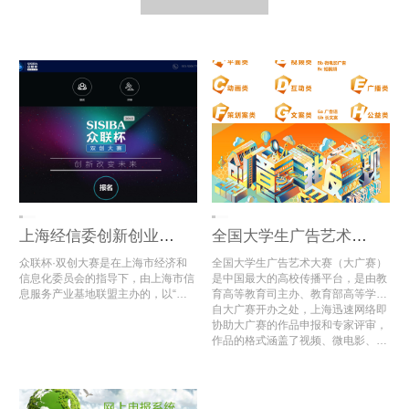
上海经信委创新创业大赛评审系统
全国大学生广告艺术大赛全国总评审
众联杯·双创大赛是在上海市经济和
全国大学生广告艺术大赛（大广赛）
信息化委员会的指导下，由上海市信
是中国最大的高校传播平台，是由教
息服务产业基地联盟主办的，以“互
育高等教育司主办、教育部高等学校
联网+”为主题的全国性创新创业大
新闻学学科教学指导委员会组织、中
自大广赛开办之处，上海迅速网络即
赛。
国传媒大学与中国高等教育学会广告
协助大广赛的作品申报和专家评审，
教育专业委员会共同承办的唯一全国
作品的格式涵盖了视频、微电影、动
性高校设计作品大赛。
画、广播、文案类、平面类等多种多
样的格式文件，同时也区分了超过10
个的命题类型；2020年第12届大广
赛共收到53多万组作品，比去年同期