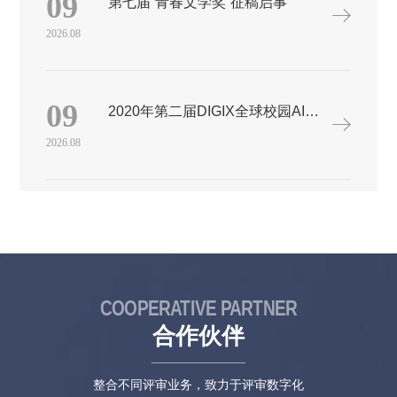
09
第七届“青春文学奖”征稿启事
敬。本次征稿，即日起至2021年3月20日24：00（以稿件提交成功
时间为准）主办单位：中国摄影家协会承办单位：北京摄影函授
2026.08
学院 中国摄影家协会摄影教育委员会投稿网站：中国摄影家协会
网北京摄影函授学院网www.cpaedu.cn一、投稿规则：1.大展面向
所有具有中国国籍、年龄在18-40周岁（根据中华全国青年联合会
给出的“青年”定义），即1980年1月1日～2002年12月31日之间出
09
2020年第二届DIGIX全球校园AI算法精英大赛
生的摄影师、摄影爱好者征稿。2.大展分为主单元（不限主题）
和特设单元（主题：影像正青春——庆祝中国共产党建党100周
2026.08
年），摄影作品、短视频作品均可投稿。3.所有作品黑白、彩色
不限，器材不限，创作时间不限。4.摄影作品，单幅、组照不限
（组照限4-30幅）。5.短视频作品，时长限8分钟以内（含8分钟，
超过8分钟的不予评审），采用MPEG4格式，分辨率不低于
720×576。6.对于每位投稿者，摄影作品限投累计不超过10件，短
视频作品限投累计不超过10件。主单元投稿与特设单元投稿不得
有任何重复。注：每个单幅摄影作品/每个组照摄影作品/每个短视
频作品均视为1件作品。7.每件作品都需要附一个作品阐述（拍摄
时间、地点、事件或背景等），限300字以内。8.投稿方式：
COOPERATIVE PARTNER
（1）摄影作品投稿，请登录投稿网站，按照要求投稿，并在线填
写作品表。作品上传格式为jpg，文件大小限500KB以内。（2）
合作伙伴
短视频作品投稿，请将短视频作品发送至邮箱
youthphoto2020@163.com，并附上报名表。二、入选设置：1.主单
元（不限主题）摄影作品、短视频作品均可。导师推荐摄影新
整合不同评审业务，致力于评审数字化