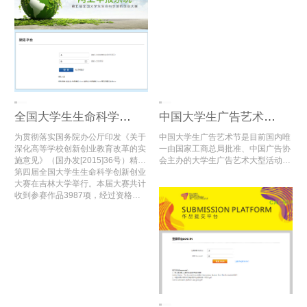
增长13万余组，其中3万多组入围全
国总评审。
全国大学生生命科学创新创业大赛
中国大学生广告艺术节学院奖
为贯彻落实国务院办公厅印发《关于
中国大学生广告艺术节是目前国内唯
深化高等学校创新创业教育改革的实
一由国家工商总局批准、中国广告协
施意见》（国办发[2015]36号）精
会主办的大学生广告艺术大型活动，
神，进一步推进全国高校大学生创新
第四届全国大学生生命科学创新创业
内容涵盖学术研讨、创意大赛、娱乐
创业教育，推动高校创新创业实践教
大赛在吉林大学举行。本届大赛共计
评选以及人才交流等方面，充分利用
育的改革与创新，为全国生命科学相
收到参赛作品3987项，经过资格审
各方社会资源，搭建高端选拔平台，
关专业大学生搭建创新创业活动交流
查、初赛网评和复赛网评，评选出了
注入新鲜娱乐元素，在同类活动中独
平台，教育部高等学校生物技术、生
入围公开决赛项目及二、三等奖项
占鳌头。
物工程类专业教学指导委员会，教育
目，共计1659项。
部高等学校食品科学与工程类专业教
学指导委员会，高等学校国家级实验
教学示范中心联席会，《高校生物学
教学研究》编辑部联合举办“全国大
学生生命科学创新创业大赛”。竞赛
每年一届，于2016年首次举办。