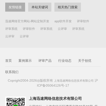
切资格。2.本次展览不收任何费用，不退稿。3.根据中国摄影家协
友情链接
本站关键词
相关热门搜索
会和中国新闻摄影学会制定的《新闻纪实类数字照片技术规范》
的要求，对于违反规范内要求参赛的新闻纪实类数字照片，一经
举报，确认违反该规范，取消参赛资格。4.投稿者应保证其为所
迅速网络官方网站-网站定制开发
app软件开发
评审软件
投送作品的作者，并对该作品拥有独立、完整、明确、无争议的
著作权；投稿者还应保证其所投送的作品不侵犯第三人的包括著
评审系统
评审软件
评审系统
云评审
评审系统
作权、肖像权、名誉权、隐私权等在内的合法权益。凡前述保证
云评审
云评审
落空导致相关纠纷的，一切法律责任均应由投稿者本人承担；主
办单位因此受到损害的，有权追究投稿者的法律责任。5.对于足
以妨害公序良俗的作品及行为（包括但不限于可能严重误导公众
认知、具有欺诈性质等一切违反法律、道德、公共秩序或善良风
俗等情形），一经发现将取消入选资格。组委会将根据违规情
节，给予取消参评及入选资格、两年以上直至终身禁止参加中国
首页
案例展示
评审产品
行业动态
关于创优
摄协主办的展览影赛的处罚。6.主办单位、承办单位有权以复
制、发行、展览、放映、信息网络传播、出版等方式使用入选作
联系我们
品，并可不再支付报酬。7.本届大展所有拟入选作品和投稿者相
关信息将在中国摄影家协会网、北京摄影函授学院网等上进行公
Copright2004-2026◎版权所有
沪
上海迅速网络信息技术有限公司
示，公示期七天。公示期满后将在上述网站等媒体上公布结果。
ICP备05064126号-17
8.凡投稿者，即视为已同意本征稿启事之所有规定。对于不符合
本征稿启事规定的作品，不予评选；已经评选的，将予取消。9.
本届大展及本征稿启事的最终解释权属于主办方。六、联系方
上海迅速网络信息技术有限公司
式：地址：北京市东城区东四十二条48号512室邮编：100007联系