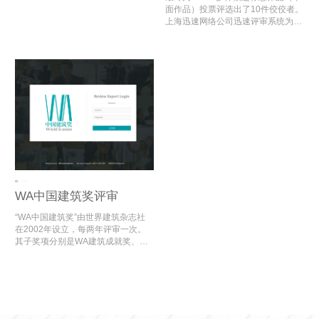
货商业协会支持的“青创杯”数字经济
开发了“2010年上海世博会志愿者标
面作品）投票评选出了10件佼佼者。
与文化创新大赛即将开始。该活动旨
志、口号评选”电脑评审系统，为世
上海迅速网络公司迅速评审系统为世
在发掘和培育高水平、高层次、高素
博会志愿者标志的评审顺利开展提供
博会志愿者标志、口号征集活动减轻
质的青年创业人才团队，营造自媒体
了数字化评审支持。
了大量的评审工作时间，最终选出了
创新创业氛围，推动电商产业转型升
2010年世博会的标志及口号。
级、提质增值，培育经济新增长点，
促进经济发展与乡村振兴。
WA中国建筑奖评审
“WA中国建筑奖”由世界建筑杂志社
在2002年设立，每两年评审一次。
其子奖项分别是WA建筑成就奖、WA
设计实验奖、WA社会公平奖、WA技
术进步奖、WA城市贡献奖、WA居住
贡献奖。