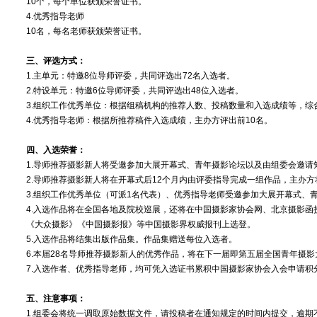
10个，每个单位获颁荣誉证书。
4.优秀指导老师
10名，每名老师获颁荣誉证书。
三、评选方式：
1.主单元：特邀8位导师评委，共同评选出72名入选者。
2.特设单元：特邀6位导师评委，共同评选出48位入选者。
3.组织工作优秀单位：根据组稿机构的推荐人数、投稿数量和入选成绩等，综
4.优秀指导老师：根据所推荐稿件入选成绩，主办方评出前10名。
四、入选荣誉：
1.导师推荐摄影新人将受邀参加大展开幕式、青年摄影论坛以及由组委会邀
2.导师推荐摄影新人将在开幕式后12个月内由评委指导完成一组作品，主办
3.组织工作优秀单位（可派1名代表）、优秀指导老师受邀参加大展开幕式、
4.入选作品将在全国各地及院校巡展，还将在中国摄影家协会网、北京摄影函
《大众摄影》《中国摄影报》等中国摄影界权威报刊上选登。
5.入选作品将结集出版作品集。作品集赠送每位入选者。
6.本届28名导师推荐摄影新人的优秀作品，将在下一届即第五届全国青年摄
7.入选作者、优秀指导老师，均可凭入选证书累积中国摄影家协会入会申请积
五、注意事项：
1.组委会将统一调取原始数据文件，请投稿者在通知规定的时间内提交，逾期