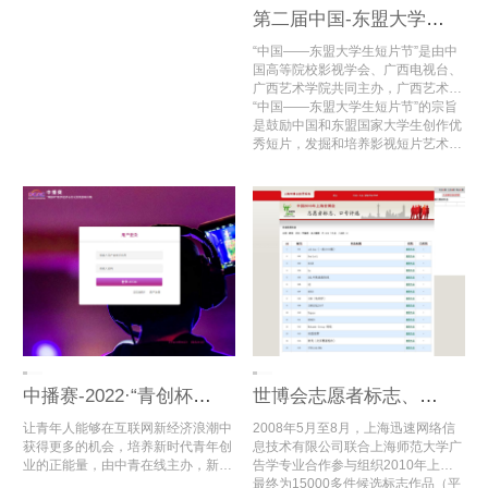
第二届中国-东盟大学生短片节
“中国——东盟大学生短片节”是由中
国高等院校影视学会、广西电视台、
广西艺术学院共同主办，广西艺术学
院国际交流处、广西艺术学院影视与
“中国——东盟大学生短片节”的宗旨
传媒学院、中国高等院校影视学会微
是鼓励中国和东盟国家大学生创作优
电影创研中心（广西艺术学院）承
秀短片，发掘和培养影视短片艺术创
办，中国高等院校影视学会微电影专
作人才，促进中国——东盟的影视艺
业委员会协办的面向中国和东盟国家
术教育发展，搭建中国——东盟大学
大学生的国际短片节。
生影视文化艺术交流与合作的国际平
台。
中播赛-2022·“青创杯”数字经济与文化交流创新大赛
世博会志愿者标志、口号征集活动专家评审
让青年人能够在互联网新经济浪潮中
2008年5月至8月，上海迅速网络信
获得更多的机会，培养新时代青年创
息技术有限公司联合上海师范大学广
业的正能量，由中青在线主办，新华
告学专业合作参与组织2010年上海
数科信息科技集团联合主办，中国百
世博会志愿者标志、口号评选活动，
最终为15000多件候选标志作品（平