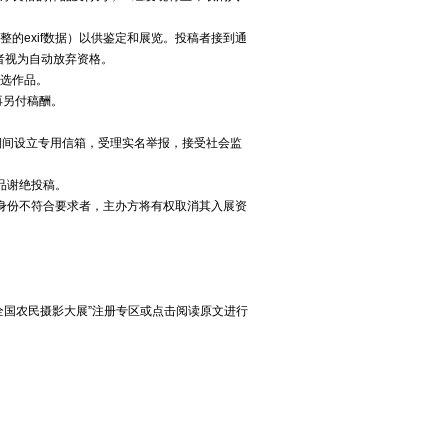
的exif数据）以供鉴定和展览。投稿者接到通
者视为自动放弃资格。
入选作品。
再另付稿酬。
期间设立专用信箱，受理实名举报，接受社会监
品谢绝投稿。
身份不符合要求者，主办方将有权取消其入展资
全国农民摄影大展”注册专区或点击阅读原文进行