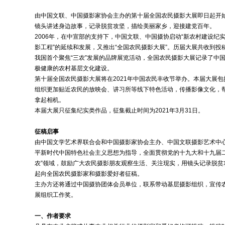
由中国文联、中国摄影家协会主办的第十届全国农民摄影大展即日起开
镜头讲述身边故事，记录脱贫攻坚，描绘美丽家乡，迎接建党百年。
2006年，在中宣部的支持下，中国文联、中国摄协启动“新农村建设纪实
影工程”的延续和发展，又推出“全国农民摄影大展”。历届大展共收到投稿
我国首个聚焦“三农”发展的品牌展览活动，全国农民摄影大展记录了中国
极健康的农村基层文化建设。
第十届全国农民摄影大展将在2021年中国农民丰收节举办。本届大展
组织更加贴近农民的放映会、讲习所等线下特色活动，传播影像文化，
拿起相机。
本届大展只征集纪实类作品，征集截止时间为2021年3月31日。
征稿启事
由中国文学艺术界联合会和中国摄影家协会主办、中国文联摄影艺术中
平新时代中国特色社会主义思想为指导，全面贯彻党的十九大和十九届二
农”领域，鼓励广大农民摄影朋友观察生活、关注现实，用镜头记录脱贫
起向全国农民摄影家和摄影爱好者征稿。
主办方还将通过中国摄协团体会员单位，联系带动基层摄影组织，宣传
展组织工作奖。
一、作者要求