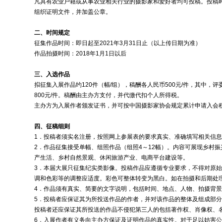
凡具有农业户籍或从事农业相关行业的摄影家和爱好者均可投稿。投稿
组织证明文件，并加盖公章。
二、时间规定
征集作品时间：即日起至2021年3月31日止（以上传日期为准）
作品拍摄时间：2018年1月1日以后
三、入选作品
拟征集入展作品约120件（幅/组），稿酬各人民币500元/件，其中，
800元/件。稿酬由主办方支付，并代缴代扣个人所得税。
主办方为入展作者颁发证书，并可按中国摄影家协会规定累计申请入会
四、征稿细则
1．投稿者须实名注册，按照网上参展表的要求真实、准确填写相关信息
2．作品征集接受单幅、组照作品（组照4～12幅）。内容可展现乡村
产生活、乡村自然景观、休闲旅游产业、电商平台建设等。
3．本届大展只征集纪实类影像。投稿作品应遵循专业要求，不得对原
调和色彩等的调整应适度。彩色可整体转变为黑白。如在拍摄和后期处
4．作品须有真实、简要的文字说明，包括时间、地点、人物、拍摄背
5．投稿者应保证其为所投送作品的作者，并对该作品的整体及组成部
投稿者还应保证其所投送的作品不侵犯第三人的包括著作权、肖像权、
6．入展作者有义务向主办方保证及证明作品的真实性。对于足以妨害