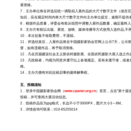
展资格。
7．主办单位将在评选后统一调取拟入展作品的大尺寸数字文件（须含完整
知后，应在规定时间内将大尺寸数字文件向主办单位提交，逾期不提供
8．根据作品质量，评委会有权从组照中调整入展作品数量，确定最终
9．主办方有权以出版、展览、放映、媒体传播等方式使用入选作品,不
10．本次征集不收取费用，不退稿。
11．评选结束后，入展作品将在中国摄影家协会官网上公示7天，公示
督，如有违规作品，将予取消资格。
12．凡在历届建设社会主义新农村摄影展、全国农民摄影大展入选之作
13．凡投稿者，均视为同意并遵守以上各项规定。若有未遵守者，或者
格。
14．主办方拥有对此征稿启事的最终解释权。
五、投稿须知
1．登录中国摄影家协会网（
www.cpanet.org.cn
）首页，点击“第十届
投稿，并可查阅大展活动信息。
2．投稿作品应为jpg格式，长边不小于3000PX，图片大小3～8M。
3．详情咨询可联系：010-65255014