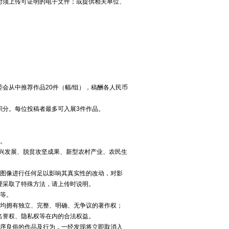
时须上传可证明的电子文件；或提供相关单位、
评委会从中推荐作品20件（幅/组），稿酬各人民币
积分。每位投稿者最多可入展3件作品。
。
振兴发展、脱贫攻坚成果、新型农村产业、农民生
始图像进行任何足以影响其真实性的改动，对影
理采取了特殊方法，请上传时说明。
景等。
分均拥有独立、完整、明确、无争议的著作权；
名誉权、隐私权等在内的合法权益。
公序良俗的作品及行为，一经发现将立即取消入