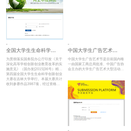
增长13万余组，其中3万多组入围全
国总评审。
全国大学生生命科学创新创业大赛
中国大学生广告艺术节学院奖
为贯彻落实国务院办公厅印发《关于
中国大学生广告艺术节是目前国内唯
深化高等学校创新创业教育改革的实
一由国家工商总局批准、中国广告协
施意见》（国办发[2015]36号）精
会主办的大学生广告艺术大型活动，
神，进一步推进全国高校大学生创新
第四届全国大学生生命科学创新创业
内容涵盖学术研讨、创意大赛、娱乐
创业教育，推动高校创新创业实践教
大赛在吉林大学举行。本届大赛共计
评选以及人才交流等方面，充分利用
育的改革与创新，为全国生命科学相
收到参赛作品3987项，经过资格审
各方社会资源，搭建高端选拔平台，
关专业大学生搭建创新创业活动交流
查、初赛网评和复赛网评，评选出了
注入新鲜娱乐元素，在同类活动中独
平台，教育部高等学校生物技术、生
入围公开决赛项目及二、三等奖项
占鳌头。
物工程类专业教学指导委员会，教育
目，共计1659项。
部高等学校食品科学与工程类专业教
学指导委员会，高等学校国家级实验
教学示范中心联席会，《高校生物学
教学研究》编辑部联合举办“全国大
学生生命科学创新创业大赛”。竞赛
每年一届，于2016年首次举办。