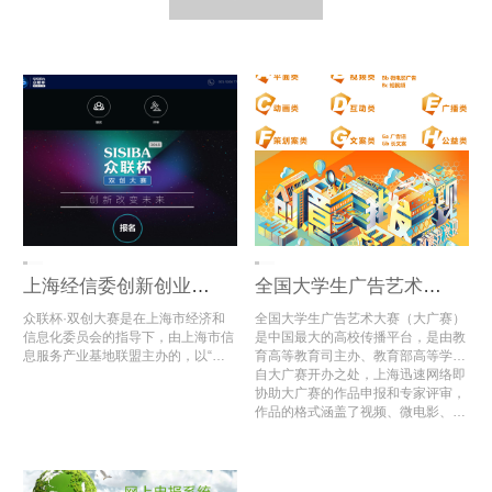
上海经信委创新创业大赛评审系统
全国大学生广告艺术大赛全国总评审
众联杯·双创大赛是在上海市经济和
全国大学生广告艺术大赛（大广赛）
信息化委员会的指导下，由上海市信
是中国最大的高校传播平台，是由教
息服务产业基地联盟主办的，以“互
育高等教育司主办、教育部高等学校
联网+”为主题的全国性创新创业大
新闻学学科教学指导委员会组织、中
自大广赛开办之处，上海迅速网络即
赛。
国传媒大学与中国高等教育学会广告
协助大广赛的作品申报和专家评审，
教育专业委员会共同承办的唯一全国
作品的格式涵盖了视频、微电影、动
性高校设计作品大赛。
画、广播、文案类、平面类等多种多
样的格式文件，同时也区分了超过10
个的命题类型；2020年第12届大广
赛共收到53多万组作品，比去年同期