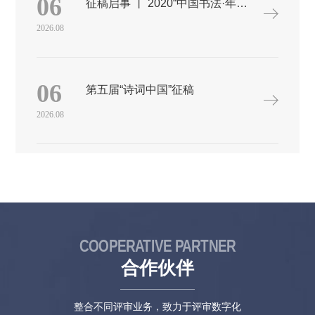
06
征稿启事 丨 2020“中国书法·年展”征稿启事
生均可参赛。六、参赛方式1、参赛团队：参赛者必须以小组形式
参赛，每组不超过4人，最多可聘请指导教师1名（作品提交后不
2026.08
再更换）。2、参赛单位：以高等学校为参赛单位，每所高校限报
8件作品，申报作品时需对所有作品进行排序以作评审参考。3、
赛题发布：大赛组委会通过大赛官网发布赛题，各参赛队伍自行
下载数据包，并按要求完成相关设计。4、作品提交：参赛学生必
06
第五届“诗词中国”征稿
须在规定时间内完成设计，并按要求准时上交参赛作品（《方案
设计》和《作品申报书》），未按时上交者作自动放弃处理。5、
2026.08
作品评审：专家委员会根据作品的科学性、可行性、创新性和经
济性等指标对作品进行初审和终审，并评出获奖名单。七、大赛
安排1、大赛报名：请各参赛单位于2021年3月10日前将《高校报
名表》电子版发送到大赛组委会邮箱，邮箱地址为：
nogstedc@163.com。2、赛题发布：大赛组委会已通过官方网站发
布赛题，网址：http://www.nogstedc.cn/news/show-2925.html。3、
作品申报：（1）电子版。请各参赛高校将参赛的方案设计书于
2021年4月23日12:00前进行网上提交（过时系统将自动关闭，未
按时在网上提交者视为自动放弃）。大赛组委会将为每所参赛高
COOPERATIVE PARTNER
校分配一个账号，用于推荐排序，各高校务必于4月23日16:00前
在系统中完成作品推荐排序。（2）纸质版。请以学校为单位，将
合作伙伴
推荐参赛作品的纸质版（一式1份）于2021年4月25日前邮寄至大
赛组委会（以邮戳为准），另请一并寄送一张加盖公章的汇总
表，务必将所有作品进行排序。对于纸质版材料，请将作品申报
整合不同评审业务，致力于评审数字化