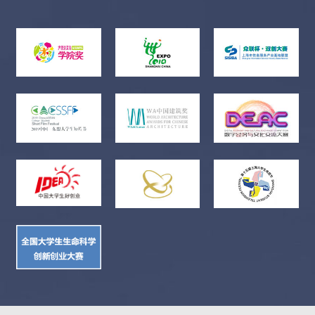
书、方案设计书分别装订（不建议过度包装），并统一邮寄至大
赛组委会（建议通过EMS或顺丰快递邮寄）。大赛组委会地址：
山东省青岛市黄岛区长江西路66号中国石油大学（华东）储运与
建筑工程学院；邮编：266580；收件人：王加胜；联系电话：
18765269013。4、作品初审：初定时间为2021年4月25日～5月13
日，大赛组委会组织专家在网上进行作品初评。5、专家会评：初
定时间为2021年5月17日～5月18日，举行专家会评，确定入围决
赛作品名单。6、作品公示：通过会评的作品，设为期3天的公示
期。7、终审、决赛：初定时间为2021年6月4日至6日，在中国石
油大学（华东）举办全国终审决赛。决赛包括现场陈述和评委提
问两个环节，由大赛组委会统一安排。现场答辩队伍需准备相关
材料，如方案设计书、答辩PPT等。八、大赛奖励1、大赛设立等
级奖、优秀指导教师奖和优秀组织奖三类奖项。2、等级奖设特等
奖、一等奖、二等奖、三等奖、成功参赛奖，由组委会颁发证
书。各等级的获奖比例由大赛委员会根据参赛规模的实际情况确
定。3、优秀指导教师奖和优秀组织奖由组织委员会对大赛组织中
表现突出的个人和单位进行提名，报大赛委员会讨论通过确定。
九、联系方式大赛联系人： 王加胜 0532-86981935 18765269013
大赛邮箱：nogstedc@163.com大赛网站：http://www.nogstedc.cn