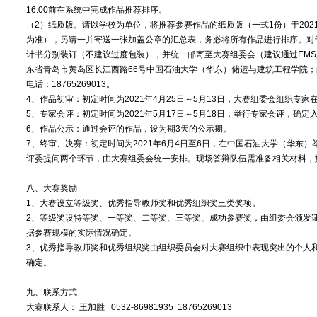
16:00前在系统中完成作品推荐排序。
（2）纸质版。请以学校为单位，将推荐参赛作品的纸质版（一式1份）于202
为准），另请一并寄送一张加盖公章的汇总表，务必将所有作品进行排序。对
计书分别装订（不建议过度包装），并统一邮寄至大赛组委会（建议通过EM
东省青岛市黄岛区长江西路66号中国石油大学（华东）储运与建筑工程学院；邮
电话：18765269013。
4、作品初审：初定时间为2021年4月25日～5月13日，大赛组委会组织专
5、专家会评：初定时间为2021年5月17日～5月18日，举行专家会评，确
6、作品公示：通过会评的作品，设为期3天的公示期。
7、终审、决赛：初定时间为2021年6月4日至6日，在中国石油大学（华东
评委提问两个环节，由大赛组委会统一安排。现场答辩队伍需准备相关材料，如
八、大赛奖励
1、大赛设立等级奖、优秀指导教师奖和优秀组织奖三类奖项。
2、等级奖设特等奖、一等奖、二等奖、三等奖、成功参赛奖，由组委会颁发
据参赛规模的实际情况确定。
3、优秀指导教师奖和优秀组织奖由组织委员会对大赛组织中表现突出的个人
确定。
九、联系方式
大赛联系人： 王加胜 0532-86981935 18765269013