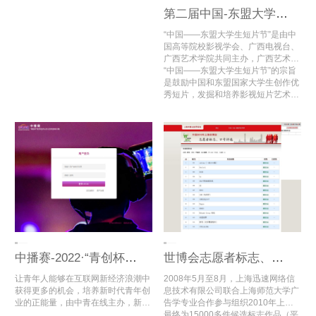
第二届中国-东盟大学生短片节
“中国——东盟大学生短片节”是由中
国高等院校影视学会、广西电视台、
广西艺术学院共同主办，广西艺术学
院国际交流处、广西艺术学院影视与
“中国——东盟大学生短片节”的宗旨
传媒学院、中国高等院校影视学会微
是鼓励中国和东盟国家大学生创作优
电影创研中心（广西艺术学院）承
秀短片，发掘和培养影视短片艺术创
办，中国高等院校影视学会微电影专
作人才，促进中国——东盟的影视艺
业委员会协办的面向中国和东盟国家
术教育发展，搭建中国——东盟大学
大学生的国际短片节。
生影视文化艺术交流与合作的国际平
台。
中播赛-2022·“青创杯”数字经济与文化交流创新大赛
世博会志愿者标志、口号征集活动专家评审
让青年人能够在互联网新经济浪潮中
2008年5月至8月，上海迅速网络信
获得更多的机会，培养新时代青年创
息技术有限公司联合上海师范大学广
业的正能量，由中青在线主办，新华
告学专业合作参与组织2010年上海
数科信息科技集团联合主办，中国百
世博会志愿者标志、口号评选活动，
最终为15000多件候选标志作品（平