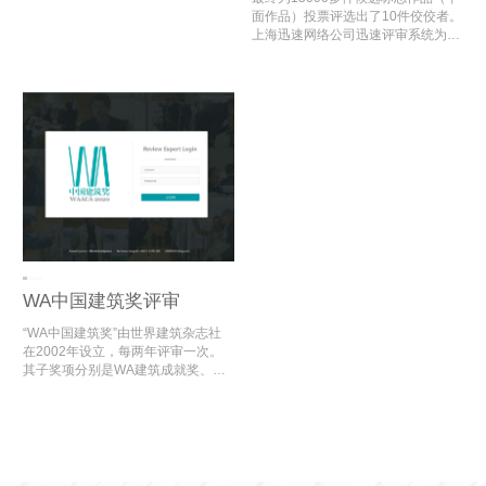
货商业协会支持的“青创杯”数字经济
开发了“2010年上海世博会志愿者标
面作品）投票评选出了10件佼佼者。
与文化创新大赛即将开始。该活动旨
志、口号评选”电脑评审系统，为世
上海迅速网络公司迅速评审系统为世
在发掘和培育高水平、高层次、高素
博会志愿者标志的评审顺利开展提供
博会志愿者标志、口号征集活动减轻
质的青年创业人才团队，营造自媒体
了数字化评审支持。
了大量的评审工作时间，最终选出了
创新创业氛围，推动电商产业转型升
2010年世博会的标志及口号。
级、提质增值，培育经济新增长点，
促进经济发展与乡村振兴。
WA中国建筑奖评审
“WA中国建筑奖”由世界建筑杂志社
在2002年设立，每两年评审一次。
其子奖项分别是WA建筑成就奖、WA
设计实验奖、WA社会公平奖、WA技
术进步奖、WA城市贡献奖、WA居住
贡献奖。