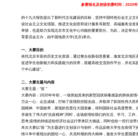
参赛报名及校级初赛时间：2020年
的十九大报告提出了新时代文化建设的目标，坚持中国特色社会主义文
设社会主义文化强国。推进文化创意和设计服务等新型、高端服务业发
举措，也是助力实现北京市文化中心功能的重要部分。为此，决定举办
育委员会主办，由中国地质大学(北京)承办。
一、大赛目的
依托北京丰富的历史文化资源，通过整合创新创意要素，激发北京地区
促进学生创新能力和实践能力的培养，搭建高校交流协作平台，并在实践
个中心建设”。
二、大赛主题与内容
大赛主题：“疫˙”
大赛内容：2020年年初，一场突如其来的新型冠状病毒感染的肺炎疫
万众一心、众志成城，打响了疫情防控阻击战，并取得了阶段性伟大胜
国精神、中国效率，展现的负责任大国形象，得到国际社会高度赞誉。
并诞生了伟大的“抗疫精神”;同时，这场疫情给我们的生活、学习、工
思考;疫情的持续还给经济社会运行带来巨大挑战，同时也给一些行业带
本次大赛以“疫˙”为主题进行文创设计与创作，作品反映大学生在疫情
情斗争中展现出的团结一心、共克时艰的伟大精神，激发大学生爱国爱