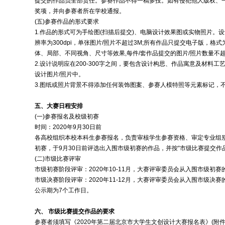
提交的作品负全部责任。参赛作品不得一稿多投。如有侵犯他人版权、
奖项，并向参赛者所在学校通报。
(五)参赛作品的形式要求
1.作品的形式可为手绘图(扫描后提交)、电脑设计效果图或实物照片。设计图尺
辨率为300dpi，单张图片/照片不超过3M;所有作品只提交电子版，格
体、局部、不同视角、尺寸等效果,每件/套作品提交的图片/照片数量不
2.设计说明应在200-300字之间，要包含设计构思、作品寓意及材料
设计图片/照片中。
3.图纸或照片背景不得添加任何装饰图案、参赛人模特照等元素标记，
五、大赛日程安排
(一)参赛报名及校级初赛
时间：2020年9月30日前
各高校组织本校本科生参赛报名，负责审核学生参赛资格、审定专业组
初赛，于9月30日前评选出入围市级初赛的作品，并按“市级比赛提交作
(二)市级比赛评审
市级初赛阶段评审：2020年10-11月，大赛评审委员会从入围市级初
市级决赛阶段评审：2020年11-12月，大赛评审委员会从入围市级决
公示期为7个工作日。
六、 市级比赛提交作品的要求
参赛者须填写《2020年第二届北京市大学生文创设计大赛报名表》(附件