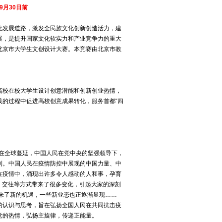
9月30日前
化发展道路，激发全民族文化创新创造活力，建
展，是提升国家文化软实力和产业竞争力的重大
北京市大学生文创设计大赛。本竞赛由北京市教
高校在校大学生设计创意潜能和创新创业热情，
的过程中促进高校创意成果转化，服务首都“四
情在全球蔓延，中国人民在党中央的坚强领导下，
利。中国人民在疫情防控中展现的中国力量、中
在疫情中，涌现出许多令人感动的人和事，孕育
作、交往等方式带来了很多变化，引起大家的深刻
来了新的机遇，一些新业态也正逐渐显现……
下的认识与思考，旨在弘扬全国人民在共同抗击疫
党的热情，弘扬主旋律，传递正能量。