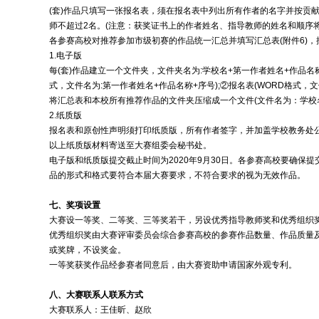
(套)作品只填写一张报名表，须在报名表中列出所有作者的名字并按贡献
师不超过2名。(注意：获奖证书上的作者姓名、指导教师的姓名和顺序
各参赛高校对推荐参加市级初赛的作品统一汇总并填写汇总表(附件6)，
1.电子版
每(套)作品建立一个文件夹，文件夹名为:学校名+第一作者姓名+作品名称
式，文件名为:第一作者姓名+作品名称+序号);②报名表(WORD格式，
将汇总表和本校所有推荐作品的文件夹压缩成一个文件(文件名为：学校
2.纸质版
报名表和原创性声明须打印纸质版，所有作者签字，并加盖学校教务处公
以上纸质版材料寄送至大赛组委会秘书处。
电子版和纸质版提交截止时间为2020年9月30日。各参赛高校要确保提
品的形式和格式要符合本届大赛要求，不符合要求的视为无效作品。
七、奖项设置
大赛设一等奖、二等奖、三等奖若干，另设优秀指导教师奖和优秀组织
优秀组织奖由大赛评审委员会综合参赛高校的参赛作品数量、作品质量
或奖牌，不设奖金。
一等奖获奖作品经参赛者同意后，由大赛资助申请国家外观专利。
八、大赛联系人联系方式
大赛联系人：王佳昕、赵欣