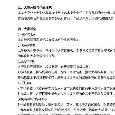
三、大赛分组与作品形式
本次大赛分为专业组和非专业组：艺术类专业学生的作品归为专业组，
作品须为符合大赛主题的文创设计作品，作品形式为设计图或实物照片
四、大赛规则
(一)参赛对象
北京地区普通高等学校在校本科学生均可参加。
(二)参赛单位
以学校为参赛单位，不接受个人直接报名。参赛学校负责审核参赛者的
为单位按大赛要求报送作品。
(三)大赛赛制
大赛采取三级赛制：校级初赛、市级初赛和市级决赛。
1.校级初赛：各高校组织初赛，选拔出的作品统一报送大赛组委会，入
作品原则上不超过40件(套)，未开设设计专业的院校推荐的参赛作品原则
过2件(套)。
2.市级初赛：大赛评审委员会从入围市级初赛的作品中评选出入围市级决
3.市级决赛：大赛评审委员会从入围市级决赛的作品中评定出各类奖项
(四)参赛作品内容要求
1.作品要具有创新性，要体现知识、艺术、技术等方面的融合，创意要符
2.参赛者须填写提交原创性声明(附件7)，不得抄袭、剽窃他人成果，