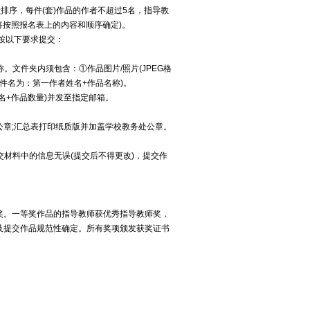
排序，每件(套)作品的作者不超过5名，指导教
将按照报名表上的内容和顺序确定)。
按以下要求提交：
。文件夹内须包含：①作品图片/照片(JPEG格
文件名为：第一作者姓名+作品名称)。
名+作品数量)并发至指定邮箱。
章;汇总表打印纸质版并加盖学校教务处公章。
交材料中的信息无误(提交后不得更改)，提交作
奖。一等奖作品的指导教师获优秀指导教师奖，
及提交作品规范性确定。所有奖项颁发获奖证书