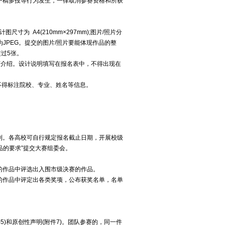
一稿多投等行为发生，一律取消参赛资格和所获
寸为 A4(210mm×297mm);图片/照片分
式为JPEG。提交的图片/照片要能体现作品的整
超过5张。
工艺介绍。设计说明填写在报名表中，不得出现在
不得标注院校、专业、姓名等信息。
别。各高校可自行规定报名截止日期，开展校级
品的要求”提交大赛组委会。
赛的作品中评选出入围市级决赛的作品。
赛的作品中评定出各类奖项，公布获奖名单，名单
5)和原创性声明(附件7)。团队参赛的，同一件